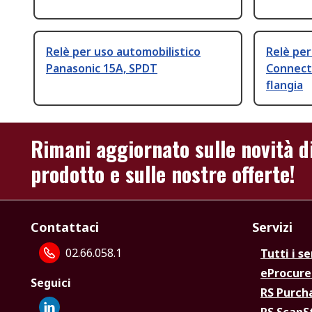
Relè per uso automobilistico
Relè per
Panasonic 15A, SPDT
Connect
flangia
Rimani aggiornato sulle novità d
prodotto e sulle nostre offerte!
Contattaci
Servizi
02.66.058.1
Tutti i se
eProcur
Seguici
RS Purc