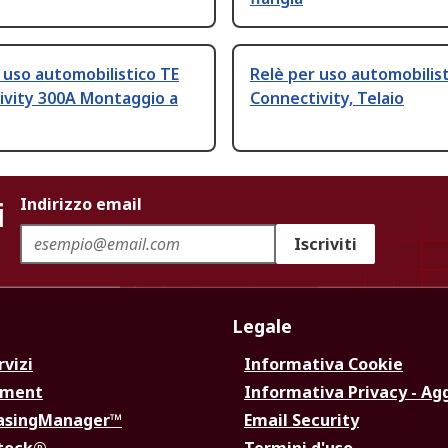
 uso automobilistico TE
Relè per uso automobilist
ivity 300A Montaggio a
Connectivity, Telaio
i
Indirizzo email
Iscriviti
Legale
rvizi
Informativa Cookie
ement
Informativa Privacy - Ag
hasingManager™
Email Security