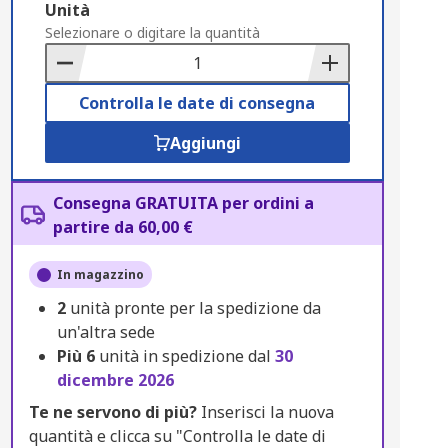
Add
Unità
to
Selezionare o digitare la quantità
Basket
Controlla le date di consegna
Aggiungi
Consegna GRATUITA per ordini a
partire da 60,00 €
In magazzino
2
unità pronte per la spedizione da
un'altra sede
Più
6
unità in spedizione dal
30
dicembre 2026
Te ne servono di più?
Inserisci la nuova
quantità e clicca su "Controlla le date di