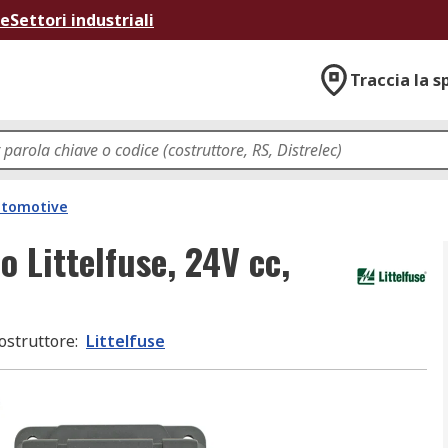
ne
Settori industriali
Traccia la s
utomotive
o Littelfuse, 24V cc,
ostruttore
:
Littelfuse