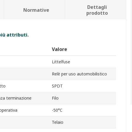
Dettagli
Normative
prodotto
iù attributi.
Valore
Littelfuse
Relè per uso automobilistico
tto
SPDT
nza terminazione
Filo
operativa
-50°C
Telaio