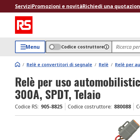
Servizi
Promozioni e novità
Richiedi una quotazio
Menu
Codice costruttore
/
Relè e convertitori di segnale
/
Relè
/
Relè per a
Relè per uso automobilistic
300A, SPDT, Telaio
Codice RS
:
905-8825
Codice costruttore
:
880088
C