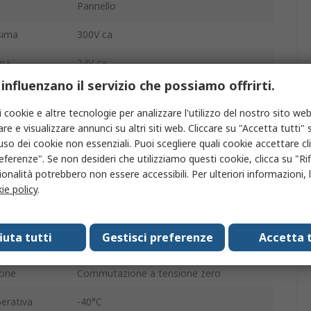
Pannello
sima
300V ca
ima
24V ca
 influenzano il servizio che possiamo offrirti.
trollo
3V cc
i cookie e altre tecnologie per analizzare l'utilizzo del nostro sito web
ntrollo
32V cc
re e visualizzare annunci su altri siti web. Cliccare su "Accetta tutti" s
'uso dei cookie non essenziali. Puoi scegliere quali cookie accettare c
Harmony Relay
eferenze". Se non desideri che utilizziamo questi cookie, clicca su "Rifi
onalità potrebbero non essere accessibili. Per ulteriori informazioni, l
a
Vite
ie policy
.
o
SPST
fiuta tutti
Gestisci preferenze
Accetta t
IP20
ione
Commutazione a tensione zero
erativa
-40°C