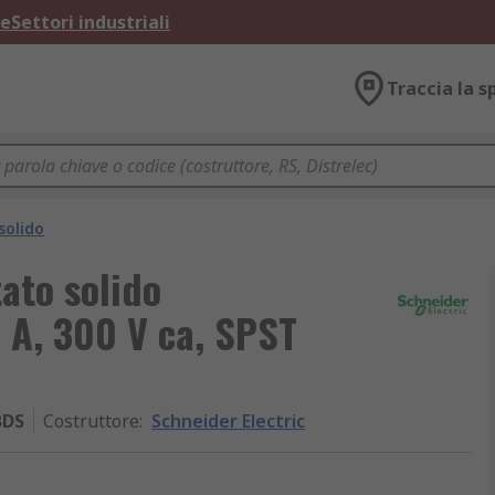
ne
Settori industriali
Traccia la s
solido
tato solido
 A, 300 V ca, SPST
BDS
Costruttore
:
Schneider Electric