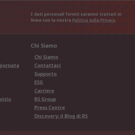
I dati personali forniti saranno trattati in
linea con la nostra
Politica sulla Privacy
.
Chi Siamo
Chi Siamo
giornata
Contattaci
Supporto
ESG
Carriere
vizio
RS Group
Press Centre
Discovery: il Blog di RS