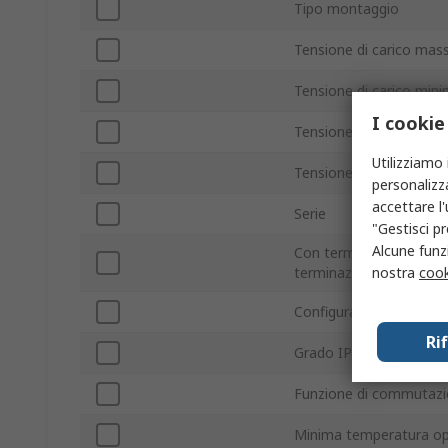
Tipo montaggio
Tensione di carico mas
Tensione di carico min
I cookie
Tensione minima di con
Utilizziamo 
Tensione massima di co
personalizza
accettare l
Serie
"Gestisci pr
Alcune funzi
Con terminazione/senz
nostra
cook
terminazione
Configurazione contatt
Ri
Grado IP
Funzione di commutaz
Minima temperatura op