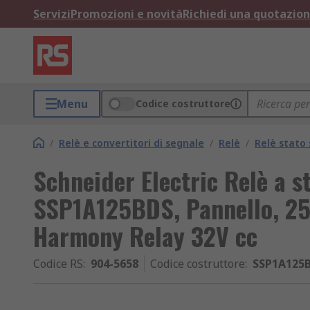
Servizi
Promozioni e novità
Richiedi una quotazio
Menu
Codice costruttore
/
Relè e convertitori di segnale
/
Relè
/
Relè stato 
Schneider Electric Relè a s
SSP1A125BDS, Pannello, 25
Harmony Relay 32V cc
Codice RS
:
904-5658
Codice costruttore
:
SSP1A125