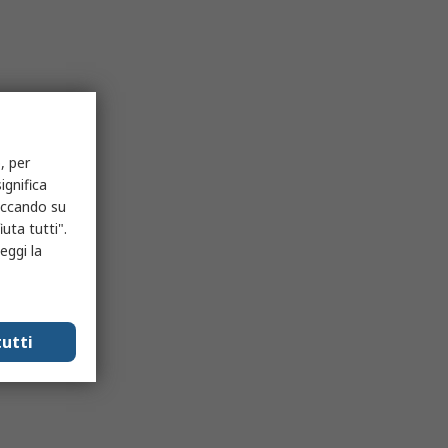
, per
ignifica
liccando su
uta tutti".
eggi la
utti