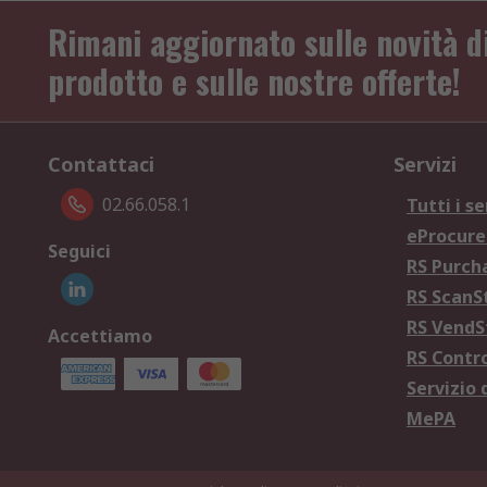
Rimani aggiornato sulle novità d
prodotto e sulle nostre offerte!
Contattaci
Servizi
02.66.058.1
Tutti i se
eProcur
Seguici
RS Purc
RS Scan
RS Vend
Accettiamo
RS Contr
Servizio 
MePA