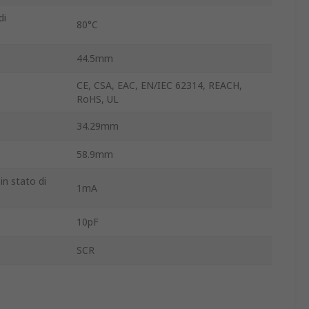
di
80°C
44.5mm
CE, CSA, EAC, EN/IEC 62314, REACH,
RoHS, UL
34.29mm
58.9mm
in stato di
1mA
10pF
SCR