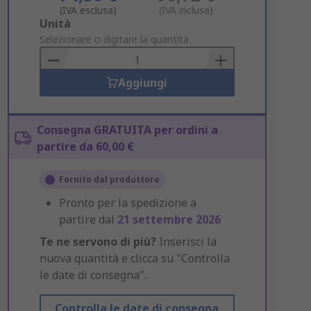
(IVA esclusa)
(IVA inclusa)
Add
Unità
to
Selezionare o digitare la quantità
Basket
Aggiungi
Consegna GRATUITA per ordini a
partire da 60,00 €
Fornito dal produttore
Pronto per la spedizione a
partire dal
21 settembre 2026
Te ne servono di più?
Inserisci la
nuova quantità e clicca su "Controlla
le date di consegna".
Controlla le date di consegna