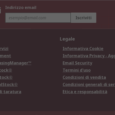
i
Indirizzo email
Iscriviti
Legale
rvizi
Informativa Cookie
ement
Informativa Privacy - Ag
hasingManager™
Email Security
Stock®
Termini d'uso
Stock®
Condizioni di vendita
olStock®
Condizioni generali di ser
di taratura
Etica e responsabilità