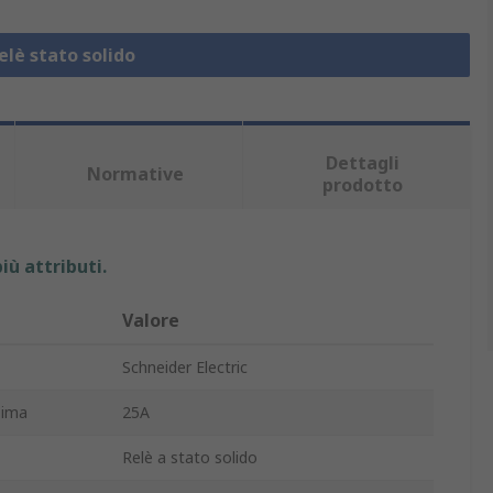
elè stato solido
Dettagli
Normative
prodotto
iù attributi.
Valore
Schneider Electric
sima
25A
Relè a stato solido