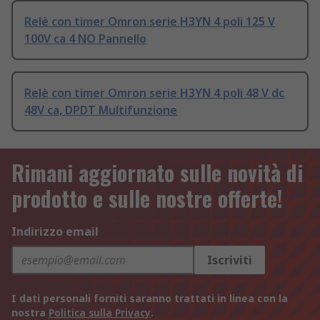
Relè con timer Omron serie H3YN 4 poli 125 V
100V ca 4 NO Pannello
Relè con timer Omron serie H3YN 4 poli 48 V dc
48V ca, DPDT Multifunzione
Rimani aggiornato sulle novità di
prodotto e sulle nostre offerte!
Indirizzo email
Iscriviti
I dati personali forniti saranno trattati in linea con la
nostra
Politica sulla Privacy
.