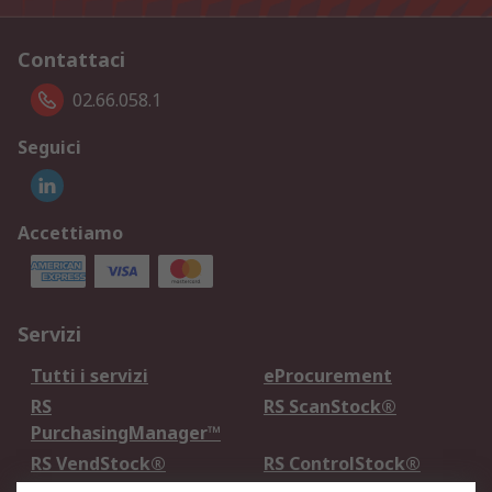
Contattaci
02.66.058.1
Seguici
Accettiamo
Servizi
Tutti i servizi
eProcurement
RS
RS ScanStock®
PurchasingManager™
RS VendStock®
RS ControlStock®