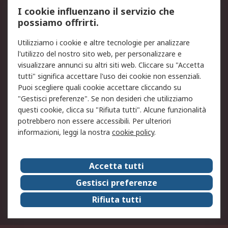
Servizio di taratura
MePA
I cookie influenzano il servizio che
possiamo offrirti.
Legale
Utilizziamo i cookie e altre tecnologie per analizzare
Informativa Cookie
Informativa Privacy -
l'utilizzo del nostro sito web, per personalizzare e
Aggiornata
visualizzare annunci su altri siti web. Cliccare su "Accetta
Email Security
Termini d'uso
tutti" significa accettare l'uso dei cookie non essenziali.
Condizioni di vendita
Condizioni generali di
Puoi scegliere quali cookie accettare cliccando su
servizio
"Gestisci preferenze". Se non desideri che utilizziamo
questi cookie, clicca su "Rifiuta tutti". Alcune funzionalità
Etica e responsabilità
potrebbero non essere accessibili. Per ulteriori
informazioni, leggi la nostra
cookie policy
.
Chi Siamo
Chi Siamo
Contattaci
Accetta tutti
Supporto
ESG
Gestisci preferenze
Carriere
RS Group
Rifiuta tutti
Press Centre
Discovery: il Blog di RS