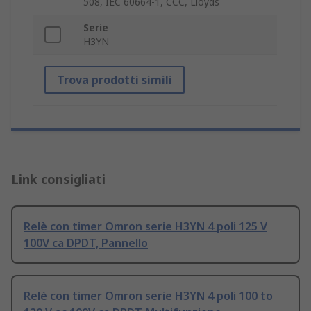
508, IEC 60664-1, CCC, Lloyds
Serie
H3YN
Trova prodotti simili
Link consigliati
Relè con timer Omron serie H3YN 4 poli 125 V
100V ca DPDT, Pannello
Relè con timer Omron serie H3YN 4 poli 100 to