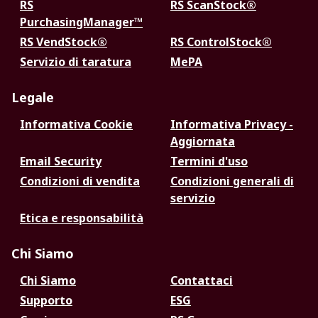
RS
RS ScanStock®
PurchasingManager™
RS VendStock®
RS ControlStock®
Servizio di taratura
MePA
Legale
Informativa Cookie
Informativa Privacy -
Aggiornata
Email Security
Termini d'uso
Condizioni di vendita
Condizioni generali di
servizio
Etica e responsabilità
Chi Siamo
Chi Siamo
Contattaci
Supporto
ESG