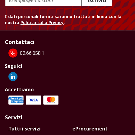
Iscriviti
I dati personali forniti saranno trattati in linea con la
nostra
Politica sulla Privacy
.
Contattaci
02.66.058.1
Seguici
Accettiamo
Servizi
Tutti i servizi
eProcurement