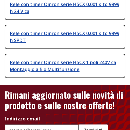
Relè con timer Omron serie H5CX 0.001 s to 9999
h 24 V ca
Relè con timer Omron serie H5CX 0.001 s to 9999
h SPDT
Relè con timer Omron serie H5CX 1 poli 240V ca
Montaggio a filo Multifunzione
Rimani aggiornato sulle novità di
prodotto e sulle nostre offerte!
Indirizzo email