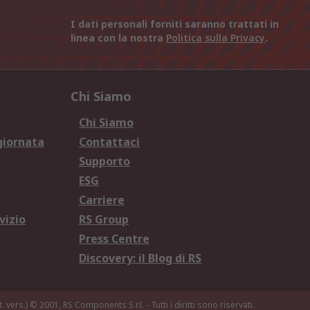
I dati personali forniti saranno trattati in
linea con la nostra
Politica sulla Privacy
.
Chi Siamo
Chi Siamo
giornata
Contattaci
Supporto
ESG
Carriere
vizio
RS Group
Press Centre
Discovery: il Blog di RS
. vers.)
© 2001, RS Components S.r.l. - Tutti i diritti sono riservati.