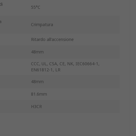
di
55°C
a
Crimpatura
Ritardo all'accensione
48mm
CCC, UL, CSA, CE, NK, IEC60664-1,
EN61812-1, LR
48mm
81.6mm
H3CR