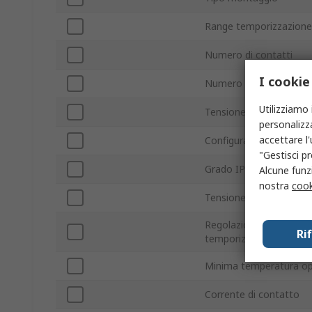
Range temporizzazione
Numero di contatti
I cookie
Numero funzioni del ti
Utilizziamo 
Tensione di commutaz
personalizza
accettare l
Configurazione contatt
"Gestisci pr
Grado IP
Alcune funzi
nostra
cook
Tensione c.a. di alimen
Regolazione della
Ri
temporizzazione
Minima temperatura op
Corrente di contatto