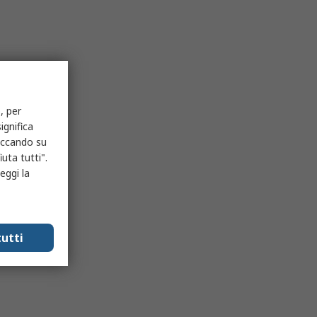
, per
ignifica
liccando su
uta tutti".
eggi la
utti