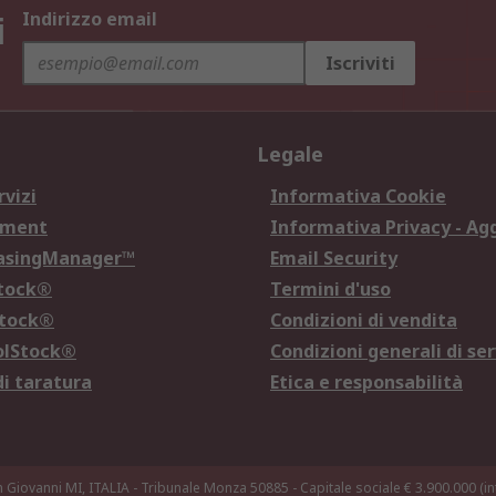
i
Indirizzo email
Iscriviti
Legale
rvizi
Informativa Cookie
ement
Informativa Privacy - Ag
hasingManager™
Email Security
Stock®
Termini d'uso
Stock®
Condizioni di vendita
olStock®
Condizioni generali di ser
di taratura
Etica e responsabilità
n Giovanni MI, ITALIA - Tribunale Monza 50885 - Capitale sociale € 3.900.000 (int