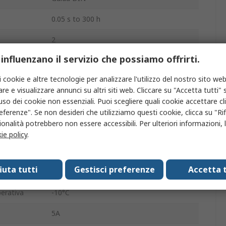
0.05 s to 300 h
2
 influenzano il servizio che possiamo offrirti.
mer
Multifunzione
i cookie e altre tecnologie per analizzare l'utilizzo del nostro sito web
ione
250V ca
re e visualizzare annunci su altri siti web. Cliccare su "Accetta tutti" s
'uso dei cookie non essenziali. Puoi scegliere quali cookie accettare c
o
DPDT
eferenze". Se non desideri che utilizziamo questi cookie, clicca su "Rifi
IP40
onalità potrebbero non essere accessibili. Per ulteriori informazioni, l
ie policy
.
tazione
24, 48V ca
Manopola
fiuta tutti
Gestisci preferenze
Accetta t
erativa
-10°C
5A