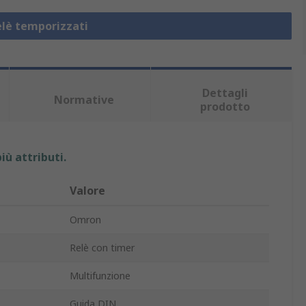
elè temporizzati
Dettagli
Normative
prodotto
iù attributi.
Valore
Omron
Relè con timer
Multifunzione
Guida DIN