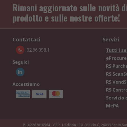
Rimani aggiornato sulle novità d
prodotto e sulle nostre offerte!
Contattaci
Servizi
02.66.058.1
Tutti i se
eProcur
Seguici
RS Purc
RS Scan
RS Vend
Accettiamo
RS Contr
Servizio 
MePA
P.I. 02267810964 - Viale T. Edison 110, Edificio C, 20099 Sesto Sa