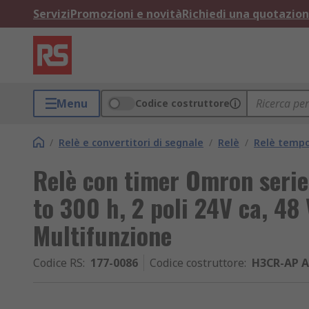
Servizi
Promozioni e novità
Richiedi una quotazio
Menu
Codice costruttore
/
Relè e convertitori di segnale
/
Relè
/
Relè tempo
Relè con timer Omron serie
to 300 h, 2 poli 24V ca, 48
Multifunzione
Codice RS
:
177-0086
Codice costruttore
:
H3CR-AP A