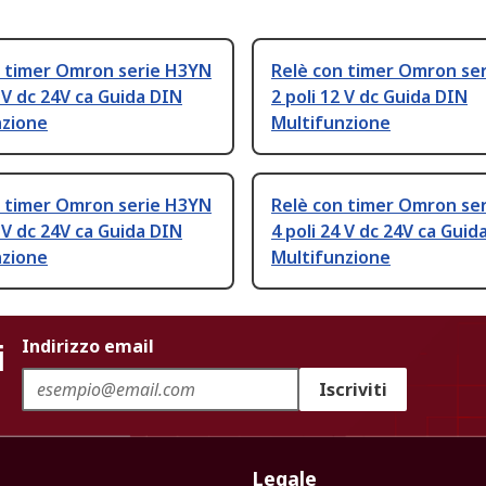
n timer Omron serie H3YN
Relè con timer Omron se
4 V dc 24V ca Guida DIN
2 poli 12 V dc Guida DIN
nzione
Multifunzione
n timer Omron serie H3YN
Relè con timer Omron se
4 V dc 24V ca Guida DIN
4 poli 24 V dc 24V ca Guid
nzione
Multifunzione
i
Indirizzo email
Iscriviti
Legale