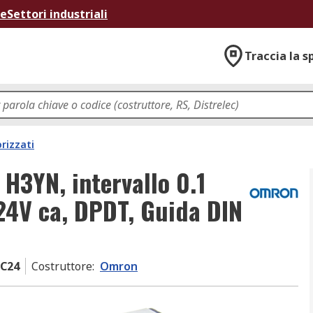
ne
Settori industriali
Traccia la s
rizzati
H3YN, intervallo 0.1
 24V ca, DPDT, Guida DIN
DC24
Costruttore
:
Omron