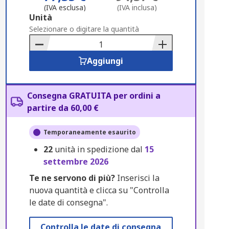
(IVA esclusa)
(IVA inclusa)
Add
Unità
to
Selezionare o digitare la quantità
Basket
Aggiungi
Consegna GRATUITA per ordini a
partire da 60,00 €
Temporaneamente esaurito
22
unità in spedizione dal
15
settembre 2026
Te ne servono di più?
Inserisci la
nuova quantità e clicca su "Controlla
le date di consegna".
Controlla le date di consegna