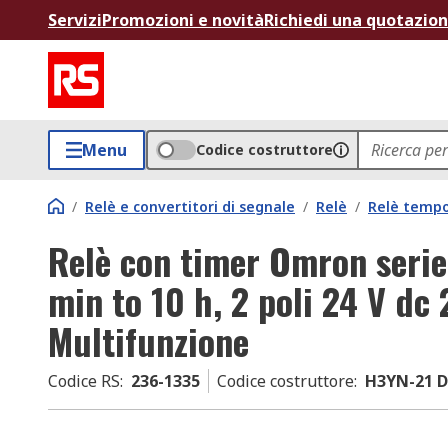
Servizi
Promozioni e novità
Richiedi una quotazio
Menu
Codice costruttore
/
Relè e convertitori di segnale
/
Relè
/
Relè tempo
Relè con timer Omron serie 
min to 10 h, 2 poli 24 V dc
Multifunzione
Codice RS
:
236-1335
Codice costruttore
:
H3YN-21 