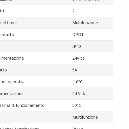
ti
2
del timer
Multifunzione
ontatto
DPDT
IP40
alimentazione
24V ca
atto
5A
ura operativa
-10°C
alimentazione
24 V dc
sima di funzionamento
50°C
Multifunzione
e/senza terminazione
Presa