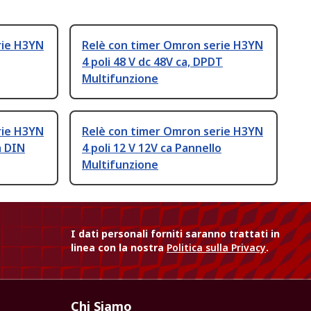
rie H3YN
Relè con timer Omron serie H3YN
4 poli 48 V dc 48V ca, DPDT
Multifunzione
rie H3YN
Relè con timer Omron serie H3YN
a DIN
4 poli 12 V 12V ca Pannello
Multifunzione
I dati personali forniti saranno trattati in
linea con la nostra
Politica sulla Privacy
.
Chi Siamo