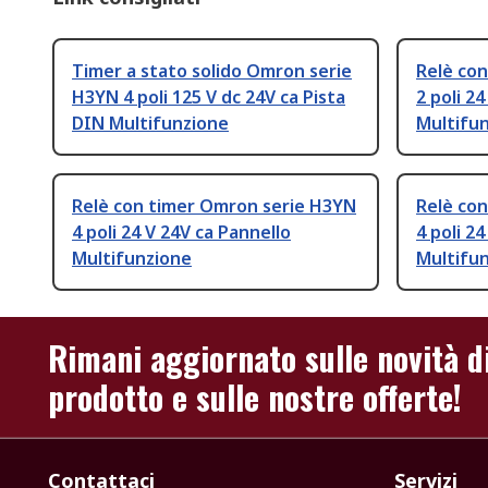
Timer a stato solido Omron serie
Relè co
H3YN 4 poli 125 V dc 24V ca Pista
2 poli 2
DIN Multifunzione
Multifu
Relè con timer Omron serie H3YN
Relè co
4 poli 24 V 24V ca Pannello
4 poli 2
Multifunzione
Multifu
Rimani aggiornato sulle novità d
prodotto e sulle nostre offerte!
Contattaci
Servizi