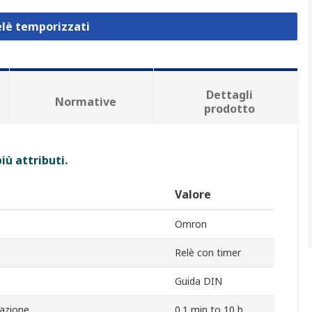
elè temporizzati
Dettagli
Normative
prodotto
iù attributi.
Valore
Omron
Relè con timer
Guida DIN
azione
0.1 min to 10 h