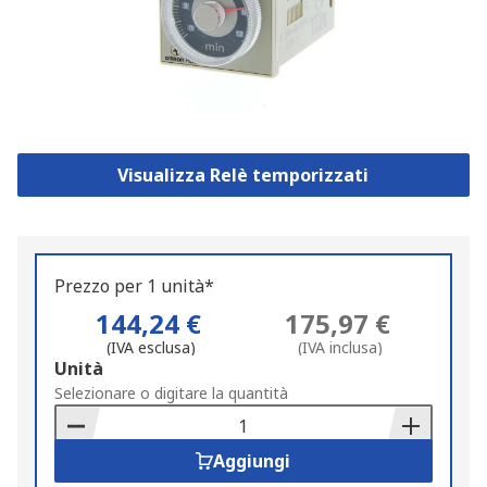
Visualizza Relè temporizzati
Prezzo per 1 unità*
144,24 €
175,97 €
(IVA esclusa)
(IVA inclusa)
Add
Unità
to
Selezionare o digitare la quantità
Basket
Aggiungi