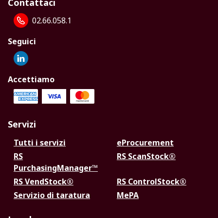
Contattaci
02.66.058.1
Seguici
Accettiamo
Servizi
Tutti i servizi
eProcurement
RS
RS ScanStock®
PurchasingManager™
RS VendStock®
RS ControlStock®
Servizio di taratura
MePA