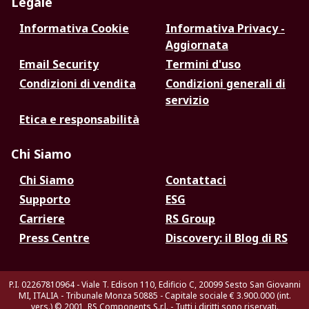
Legale
Informativa Cookie
Informativa Privacy -
Aggiornata
Email Security
Termini d'uso
Condizioni di vendita
Condizioni generali di
servizio
Etica e responsabilità
Chi Siamo
Chi Siamo
Contattaci
Supporto
ESG
Carriere
RS Group
Press Centre
Discovery: il Blog di RS
P.I. 02267810964 - Viale T. Edison 110, Edificio C, 20099 Sesto San Giovanni
MI, ITALIA - Tribunale Monza 50885 - Capitale sociale € 3.900.000 (int.
vers.)
© 2001, RS Components S.r.l. - Tutti i diritti sono riservati.