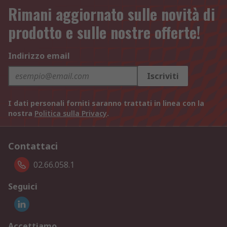
Rimani aggiornato sulle novità di
prodotto e sulle nostre offerte!
Indirizzo email
Iscriviti
I dati personali forniti saranno trattati in linea con la
nostra
Politica sulla Privacy
.
Contattaci
02.66.058.1
Seguici
Accettiamo