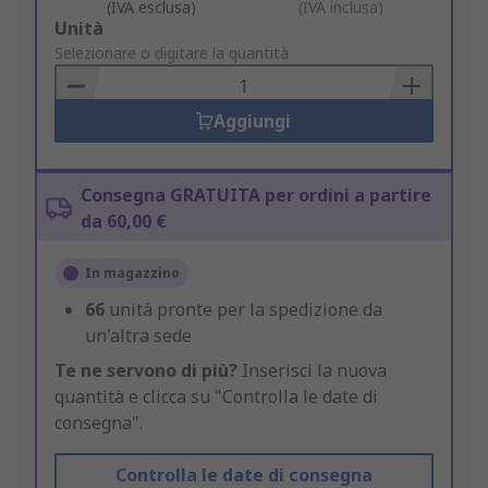
(IVA esclusa)
(IVA inclusa)
Add
Unità
to
Selezionare o digitare la quantità
Basket
Aggiungi
Consegna GRATUITA per ordini a partire
da 60,00 €
In magazzino
66
unità pronte per la spedizione da
un'altra sede
Te ne servono di più?
Inserisci la nuova
quantità e clicca su "Controlla le date di
consegna".
Controlla le date di consegna