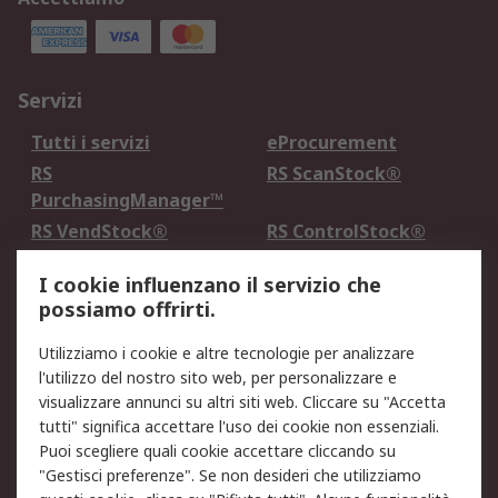
Servizi
Tutti i servizi
eProcurement
RS
RS ScanStock®
PurchasingManager™
RS VendStock®
RS ControlStock®
Servizio di taratura
MePA
I cookie influenzano il servizio che
possiamo offrirti.
Legale
Utilizziamo i cookie e altre tecnologie per analizzare
Informativa Cookie
Informativa Privacy -
l'utilizzo del nostro sito web, per personalizzare e
Aggiornata
visualizzare annunci su altri siti web. Cliccare su "Accetta
Email Security
Termini d'uso
tutti" significa accettare l'uso dei cookie non essenziali.
Condizioni di vendita
Condizioni generali di
Puoi scegliere quali cookie accettare cliccando su
servizio
"Gestisci preferenze". Se non desideri che utilizziamo