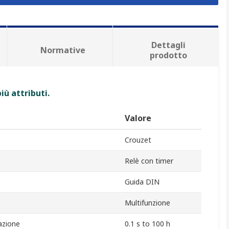
Dettagli
Normative
prodotto
iù attributi.
Valore
Crouzet
Relè con timer
Guida DIN
Multifunzione
azione
0.1 s to 100 h