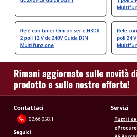
dc 240V ca Guida DIN 1
1 poli 2
Multifu
Relè con timer Omron serie H3DK
Relè con
2 poli 12 V dc 240V Guida DIN
poli 24 
Multifunzione
Multifu
Rimani aggiornato sulle novità d
prodotto e sulle nostre offerte!
Contattaci
Servizi
02.66.058.1
Tutti i se
eProcur
Seguici
RS Purc