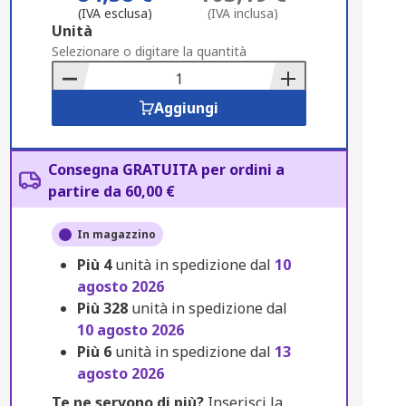
(IVA esclusa)
(IVA inclusa)
Add
Unità
to
Selezionare o digitare la quantità
Basket
Aggiungi
Consegna GRATUITA per ordini a
partire da 60,00 €
In magazzino
Più
4
unità in spedizione dal
10
agosto 2026
Più
328
unità in spedizione dal
10 agosto 2026
Più
6
unità in spedizione dal
13
agosto 2026
Te ne servono di più?
Inserisci la