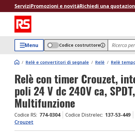
Servizi
Promozioni e novità
Richiedi una quotazio
Menu
Codice costruttore
/
Relè e convertitori di segnale
/
Relè
/
Relè tempo
Relè con timer Crouzet, inte
poli 24 V dc 240V ca, SPDT
Multifunzione
Codice RS
:
774-0304
Codice Distrelec
:
137-53-449
Crouzet