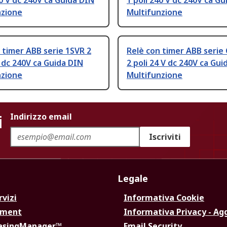
40 V dc 240V ca Guida DIN
1 poli 240 V dc 240V ca G
nzione
Multifunzione
 timer ABB serie 1SVR 2
Relè con timer ABB serie
V dc 240V ca Guida DIN
2 poli 24 V dc 240V ca Gui
nzione
Multifunzione
i
Indirizzo email
Iscriviti
Legale
rvizi
Informativa Cookie
ement
Informativa Privacy - Ag
hasingManager™
Email Security