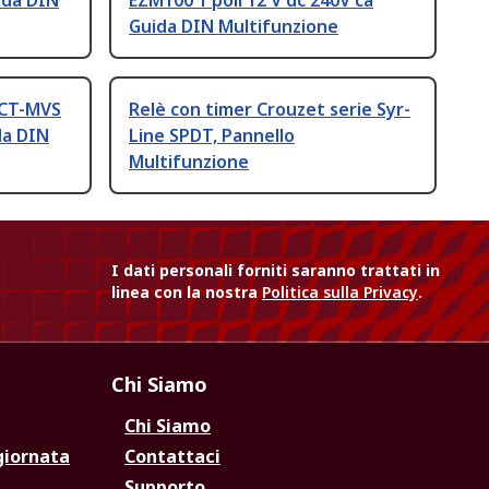
uida DIN
EZM100 1 poli 12 V dc 240V ca
Guida DIN Multifunzione
 CT-MVS
Relè con timer Crouzet serie Syr-
da DIN
Line SPDT, Pannello
Multifunzione
I dati personali forniti saranno trattati in
linea con la nostra
Politica sulla Privacy
.
Chi Siamo
Chi Siamo
giornata
Contattaci
Supporto