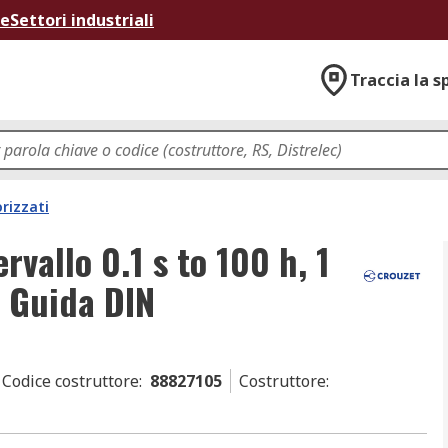
ne
Settori industriali
Traccia la s
rizzati
rvallo 0.1 s to 100 h, 1
, Guida DIN
Codice costruttore
:
88827105
Costruttore
: