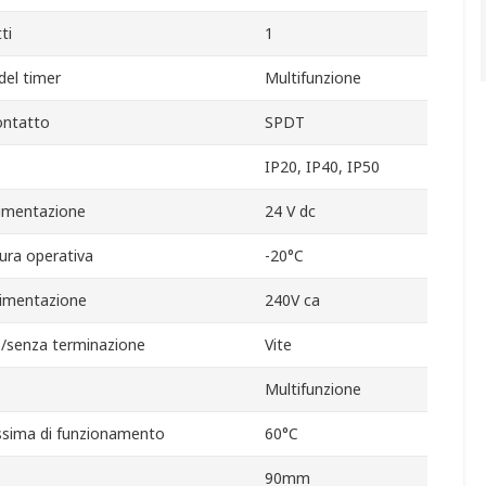
ti
1
del timer
Multifunzione
ontatto
SPDT
IP20, IP40, IP50
alimentazione
24 V dc
ra operativa
-20°C
alimentazione
240V ca
/senza terminazione
Vite
Multifunzione
sima di funzionamento
60°C
90mm