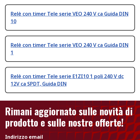
Relè con timer Tele serie VEO 240 V ca Guida DIN
10
Relè con timer Tele serie VEO 240 V ca Guida DIN
1
Relè con timer Tele serie E1ZI10 1 poli 240 V dc
12V ca SPDT, Guida DIN
Rimani aggiornato sulle novità di
prodotto e sulle nostre offerte!
Indirizzo email