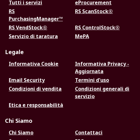
Tutti i servizi
eProcurement
RS
RS ScanStock®
PurchasingManager™
RS VendStock®
RS ControlStock®
Servizio di taratura
MePA
Legale
Informativa Cookie
Informativa Privacy -
Aggiornata
Email Security
Termini d'uso
Condizioni di vendita
Condizioni generali di
servizio
Etica e responsabilità
Chi Siamo
Chi Siamo
Contattaci