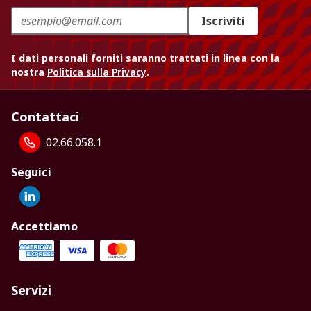
Iscriviti
I dati personali forniti saranno trattati in linea con la
nostra
Politica sulla Privacy
.
Contattaci
02.66.058.1
Seguici
Accettiamo
Servizi