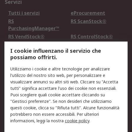
Servizi
Tutti i servizi
eProcurement
RS
RS ScanStock®
PurchasingManager™
RS VendStock®
RS ControlStock®
Servizio di taratura
MePA
I cookie influenzano il servizio che
possiamo offrirti.
Legale
Utilizziamo i cookie e altre tecnologie per analizzare
Informativa Cookie
Informativa Privacy -
l'utilizzo del nostro sito web, per personalizzare e
Aggiornata
visualizzare annunci su altri siti web. Cliccare su "Accetta
Email Security
Termini d'uso
tutti" significa accettare l'uso dei cookie non essenziali.
Condizioni di vendita
Condizioni generali di
Puoi scegliere quali cookie accettare cliccando su
servizio
"Gestisci preferenze". Se non desideri che utilizziamo
questi cookie, clicca su "Rifiuta tutti". Alcune funzionalità
Etica e responsabilità
potrebbero non essere accessibili. Per ulteriori
informazioni, leggi la nostra
cookie policy
.
Chi Siamo