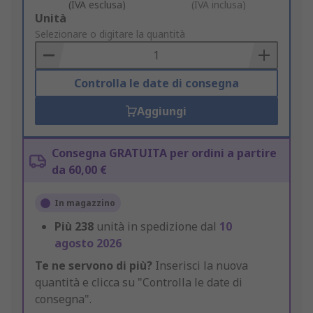
(IVA esclusa)
(IVA inclusa)
Add
Unità
to
Selezionare o digitare la quantità
Basket
Controlla le date di consegna
Aggiungi
Consegna GRATUITA per ordini a partire
da 60,00 €
In magazzino
Più
238
unità in spedizione dal
10
agosto 2026
Te ne servono di più?
Inserisci la nuova
quantità e clicca su "Controlla le date di
consegna".