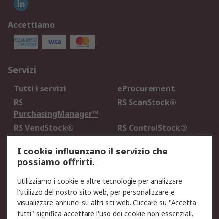
Accettiamo
Servizi
Tutti i servizi
eProcurement
RS
RS ScanStock®
PurchasingManager™
RS VendStock®
RS ControlStock®
Servizio di taratura
MePA
I cookie influenzano il servizio che
possiamo offrirti.
Legale
Utilizziamo i cookie e altre tecnologie per analizzare
Informativa Cookie
Informativa Privacy -
l'utilizzo del nostro sito web, per personalizzare e
Aggiornata
visualizzare annunci su altri siti web. Cliccare su "Accetta
Email Security
Termini d'uso
tutti" significa accettare l'uso dei cookie non essenziali.