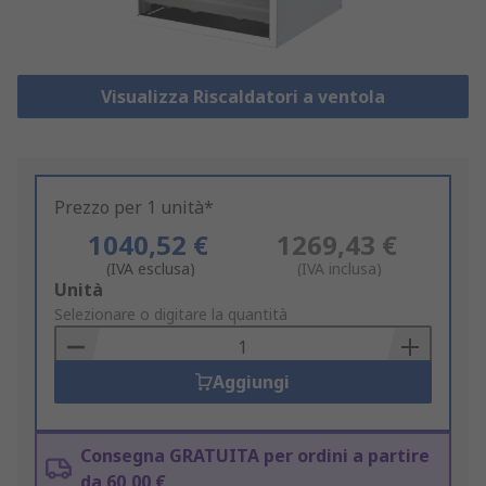
Visualizza Riscaldatori a ventola
Prezzo per 1 unità*
1040,52 €
1269,43 €
(IVA esclusa)
(IVA inclusa)
Add
Unità
to
Selezionare o digitare la quantità
Basket
Aggiungi
Consegna GRATUITA per ordini a partire
da 60,00 €