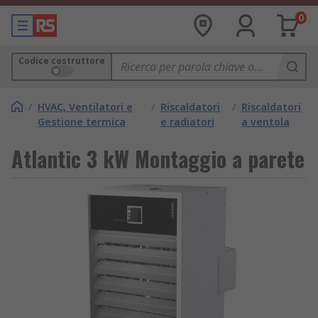
0
Codice costruttore
/
HVAC, Ventilatori e
/
Riscaldatori
/
Riscaldatori
Gestione termica
e radiatori
a ventola
Atlantic 3 kW Montaggio a parete