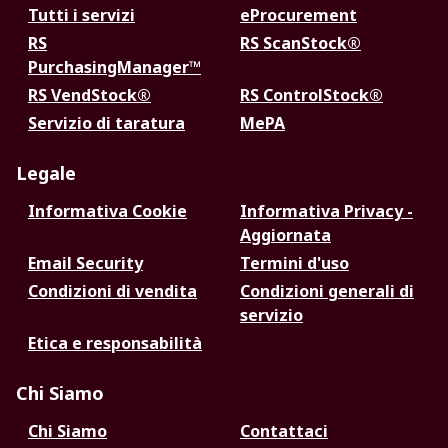
Tutti i servizi
eProcurement
RS
RS ScanStock®
PurchasingManager™
RS VendStock®
RS ControlStock®
Servizio di taratura
MePA
Legale
Informativa Cookie
Informativa Privacy -
Aggiornata
Email Security
Termini d'uso
Condizioni di vendita
Condizioni generali di
servizio
Etica e responsabilità
Chi Siamo
Chi Siamo
Contattaci