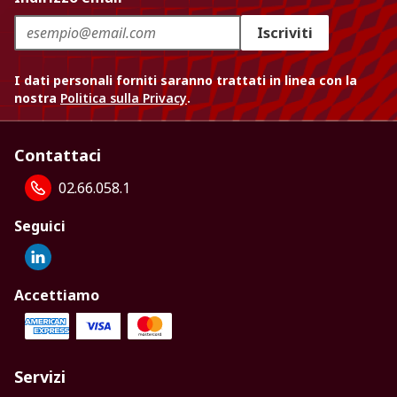
Iscriviti
I dati personali forniti saranno trattati in linea con la
nostra
Politica sulla Privacy
.
Contattaci
02.66.058.1
Seguici
Accettiamo
Servizi