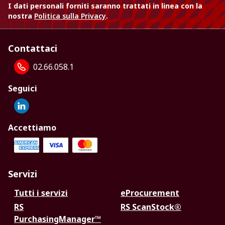
I dati personali forniti saranno trattati in linea con la
nostra
Politica sulla Privacy
.
Contattaci
02.66.058.1
Seguici
Accettiamo
Servizi
Tutti i servizi
eProcurement
RS
RS ScanStock®
PurchasingManager™