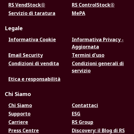
RS VendStock®
RS ControlStock®
Servizio di taratura
MePA
Legale
Informativa Cookie
Informativa Privacy -
Aggiornata
Email Security
Termini d'uso
Condizioni di vendita
Condizioni generali di
servizio
Etica e responsabilità
Chi Siamo
Chi Siamo
Contattaci
Supporto
ESG
Carriere
RS Group
Press Centre
Discovery: il Blog di RS