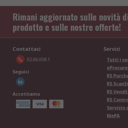
Rimani aggiornato sulle novità d
prodotto e sulle nostre offerte!
Contattaci
Servizi
02.66.058.1
Tutti i se
eProcur
Seguici
RS Purc
RS Scan
RS Vend
Accettiamo
RS Contr
Servizio 
MePA