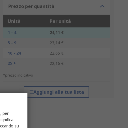
Prezzo per quantità
Unità
Per unità
1 - 4
24,11 €
5 - 9
23,14 €
10 - 24
22,65 €
25 +
22,16 €
*prezzo indicativo
Aggiungi alla tua lista
, per
ignifica
liccando su