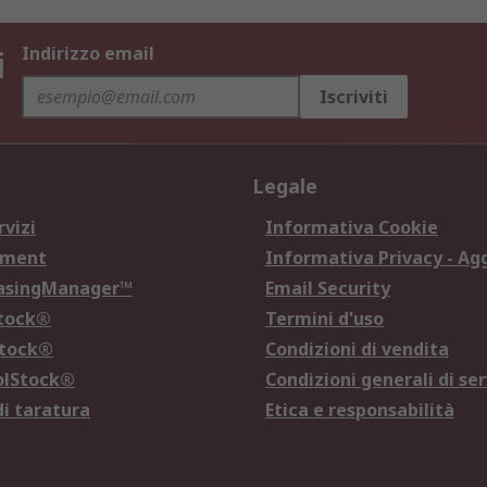
i
Indirizzo email
Iscriviti
Legale
rvizi
Informativa Cookie
ement
Informativa Privacy - Ag
hasingManager™
Email Security
Stock®
Termini d'uso
Stock®
Condizioni di vendita
olStock®
Condizioni generali di ser
di taratura
Etica e responsabilità