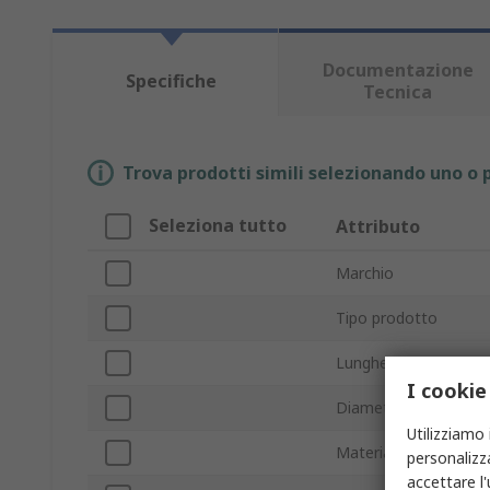
Documentazione
Specifiche
Tecnica
Trova prodotti simili selezionando uno o p
Seleziona tutto
Attributo
Marchio
Tipo prodotto
Lunghezza rullo
I cookie
Diametro rullo
Utilizziamo 
Materiale tubo
personalizza
accettare l