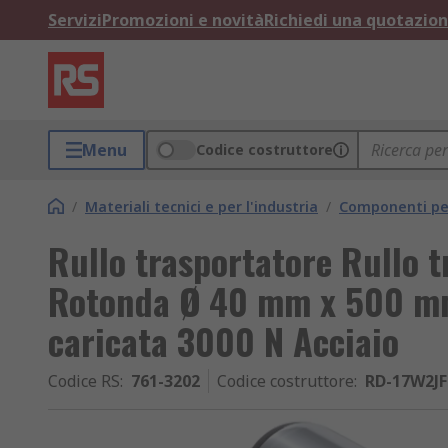
Servizi
Promozioni e novità
Richiedi una quotazio
Menu
Codice costruttore
/
Materiali tecnici e per l'industria
/
Componenti per
Rullo trasportatore Rullo t
Rotonda Ø 40 mm x 500 mm,
caricata 3000 N Acciaio
Codice RS
:
761-3202
Codice costruttore
:
RD-17W2JF