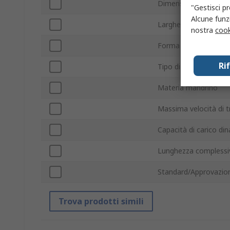
Dimensione mandrin
"Gestisci pr
Alcune funzi
Larghezza interna tel
nostra
cook
Forma del mandrino
Ri
Tipo di fissaggio
Materia mandrino
Massima velocità di 
Capacità di carico di
Lunghezza complessi
Standard/Approvazion
Trova prodotti simili