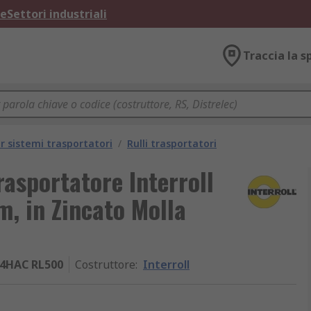
ne
Settori industriali
Traccia la s
 sistemi trasportatori
/
Rulli trasportatori
rasportatore Interroll
 in Zincato Molla
4HAC RL500
Costruttore
:
Interroll