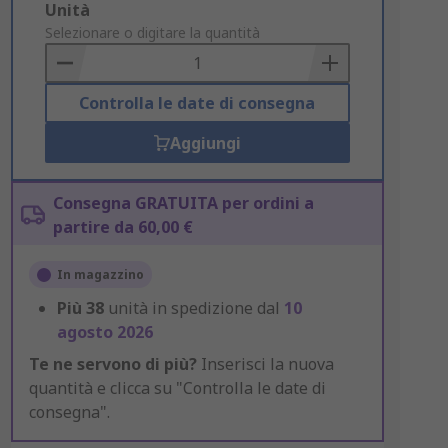
Add
Unità
to
Selezionare o digitare la quantità
Basket
Controlla le date di consegna
Aggiungi
Consegna GRATUITA per ordini a
partire da 60,00 €
In magazzino
Più
38
unità in spedizione dal
10
agosto 2026
Te ne servono di più?
Inserisci la nuova
quantità e clicca su "Controlla le date di
consegna".