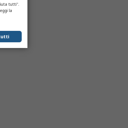
uta tutti".
eggi la
utti