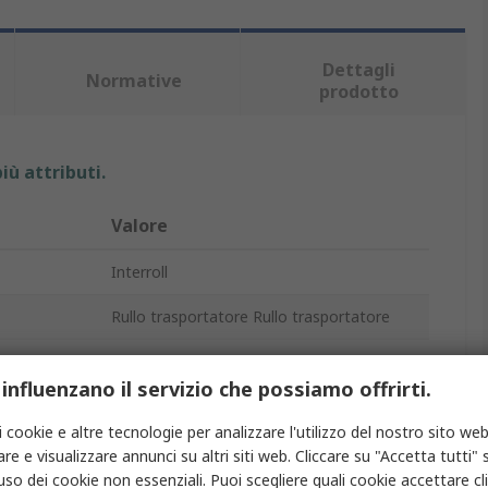
Dettagli
Normative
prodotto
iù attributi.
Valore
Interroll
Rullo trasportatore Rullo trasportatore
500mm
 influenzano il servizio che possiamo offrirti.
40mm
i cookie e altre tecnologie per analizzare l'utilizzo del nostro sito web
Zincato
re e visualizzare annunci su altri siti web. Cliccare su "Accetta tutti" s
'uso dei cookie non essenziali. Puoi scegliere quali cookie accettare c