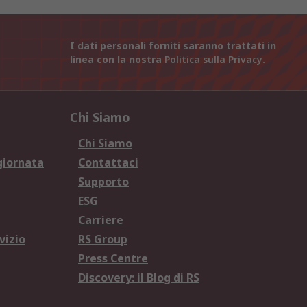
I dati personali forniti saranno trattati in
linea con la nostra
Politica sulla Privacy
.
Chi Siamo
Chi Siamo
giornata
Contattaci
Supporto
ESG
Carriere
vizio
RS Group
Press Centre
Discovery: il Blog di RS