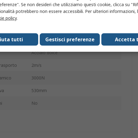
o
10 mm
eferenze". Se non desideri che utilizziamo questi cookie, clicca su "Rifi
onalità potrebbero non essere accessibili. Per ulteriori informazioni, l
aio
510mm
ie policy
.
Rotonda
fiuta tutti
Gestisci preferenze
Accetta t
Molla caricata
Acciaio dolce
trasporto
2m/s
namico
3000N
va
530mm
i
No