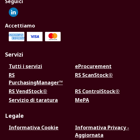
Seguici
Accettiamo
Servizi
Tutti i servizi
eProcurement
RS
RS ScanStock®
PurchasingManager™
RS VendStock®
RS ControlStock®
Servizio di taratura
MePA
Legale
Informativa Cookie
Informativa Privacy -
Aggiornata