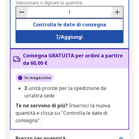
to
Selezionare o digitare la quantità
Basket
Controlla le date di consegna
Aggiungi
Consegna GRATUITA per ordini a partire
da 60,00 €
In magazzino
3
unità pronte per la spedizione da
un'altra sede
Te ne servono di più?
Inserisci la nuova
quantità e clicca su "Controlla le date di
consegna".
Prezzo per quantità