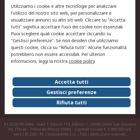
Utilizziamo i cookie e altre tecnologie per analizzare
Informativa Cookie
Informativa Privacy -
l'utilizzo del nostro sito web, per personalizzare e
Aggiornata
visualizzare annunci su altri siti web. Cliccare su "Accetta
Email Security
Termini d'uso
tutti" significa accettare l'uso dei cookie non essenziali.
Condizioni di vendita
Condizioni generali di
Puoi scegliere quali cookie accettare cliccando su
servizio
"Gestisci preferenze". Se non desideri che utilizziamo
questi cookie, clicca su "Rifiuta tutti". Alcune funzionalità
Etica e responsabilità
potrebbero non essere accessibili. Per ulteriori
informazioni, leggi la nostra
cookie policy
.
Chi Siamo
Chi Siamo
Contattaci
Accetta tutti
Supporto
ESG
Gestisci preferenze
Carriere
RS Group
Rifiuta tutti
Press Centre
Discovery: il Blog di RS
P.I. 02267810964 - Viale T. Edison 110, Edificio C, 20099 Sesto San Giovanni
MI, ITALIA - Tribunale Monza 50885 - Capitale sociale € 3.900.000 (int.
vers.)
© 2001, RS Components S.r.l. - Tutti i diritti sono riservati.