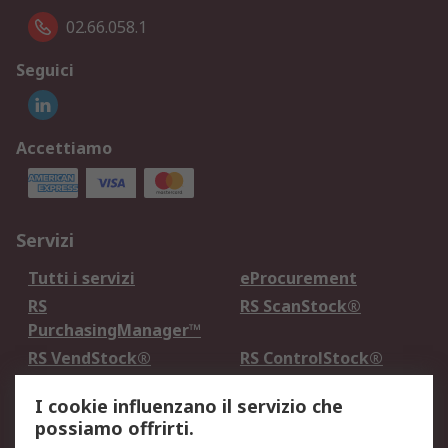
02.66.058.1
Seguici
Accettiamo
Servizi
Tutti i servizi
eProcurement
RS
RS ScanStock®
PurchasingManager™
RS VendStock®
RS ControlStock®
Servizio di taratura
MePA
I cookie influenzano il servizio che
possiamo offrirti.
Legale