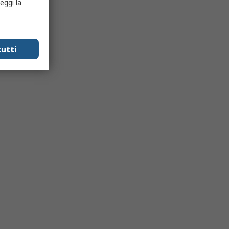
eggi la
utti