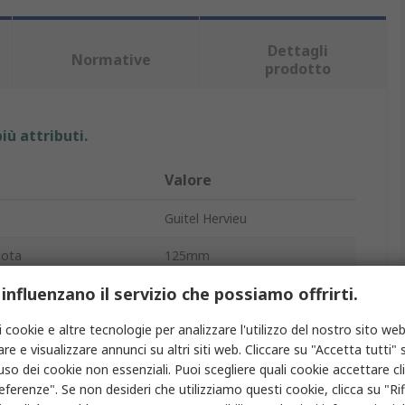
Dettagli
Normative
prodotto
iù attributi.
Valore
Guitel Hervieu
uota
125mm
 influenzano il servizio che possiamo offrirti.
to
Ruota
i cookie e altre tecnologie per analizzare l'utilizzo del nostro sito web
carico
500kg
re e visualizzare annunci su altri siti web. Cliccare su "Accetta tutti" s
laio
Acciaio galvanizzato
'uso dei cookie non essenziali. Puoi scegliere quali cookie accettare c
eferenze". Se non desideri che utilizziamo questi cookie, clicca su "Rifi
plessiva
176mm