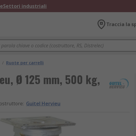
ne
Settori industriali
Traccia la s
/
Ruote per carrelli
ieu, Ø 125 mm, 500 kg,
ostruttore
:
Guitel Hervieu