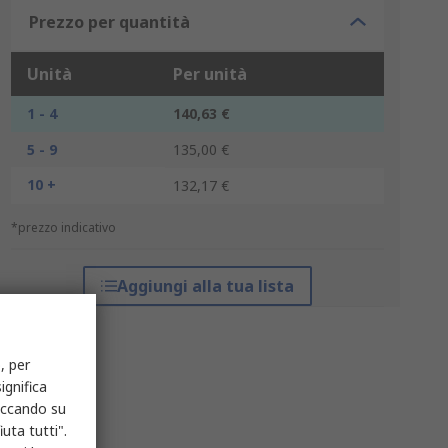
Prezzo per quantità
Unità
Per unità
1 - 4
140,63 €
5 - 9
135,00 €
10 +
132,17 €
*prezzo indicativo
Aggiungi alla tua lista
, per
ignifica
liccando su
uta tutti".