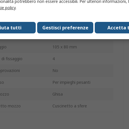
onalità potrebbero non essere accessibili. Per ulteriori informazioni, l
ie policy
.
uota
60mm
Girevole
fiuta tutti
Gestisci preferenze
Accetta t
uota
Poliuretano
ggio
105 x 80 mm
di fissaggio
4
provazioni
No
eso
Per impieghi pesanti
mozzo
Ghisa
netto mozzo
Cuscinetto a sfere