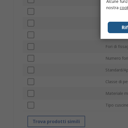
Alcune funzi
nostra
cook
Larghezza r
Rotazione
Ri
Materiale r
Fori di fissa
Numero fori 
Standard/Ap
Classe di p
Materiale 
Tipo cusci
Trova prodotti simili