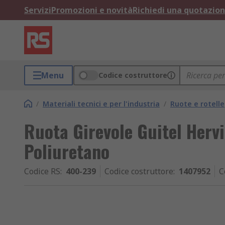
Servizi
Promozioni e novità
Richiedi una quotazio
Menu
Codice costruttore
/
Materiali tecnici e per l'industria
/
Ruote e rotelle
Ruota Girevole Guitel Herv
Poliuretano
Codice RS
:
400-239
Codice costruttore
:
1407952
C