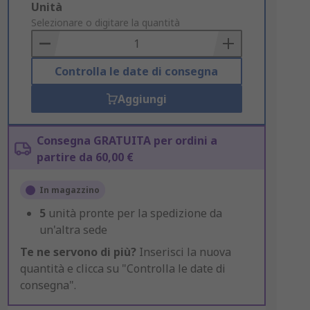
Add
Unità
to
Selezionare o digitare la quantità
Basket
Controlla le date di consegna
Aggiungi
Consegna GRATUITA per ordini a
partire da 60,00 €
In magazzino
5
unità pronte per la spedizione da
un'altra sede
Te ne servono di più?
Inserisci la nuova
quantità e clicca su "Controlla le date di
consegna".