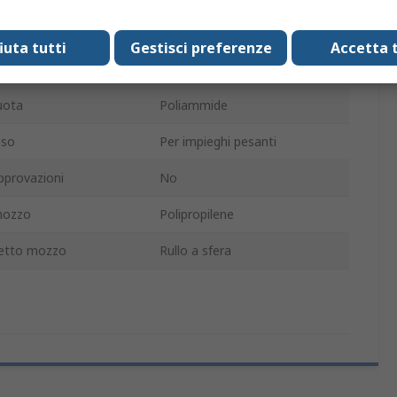
aio
Zincato e passivato
fiuta tutti
Gestisci preferenze
Accetta t
Girevole
uota
Poliammide
eso
Per impieghi pesanti
pprovazioni
No
mozzo
Polipropilene
netto mozzo
Rullo a sfera