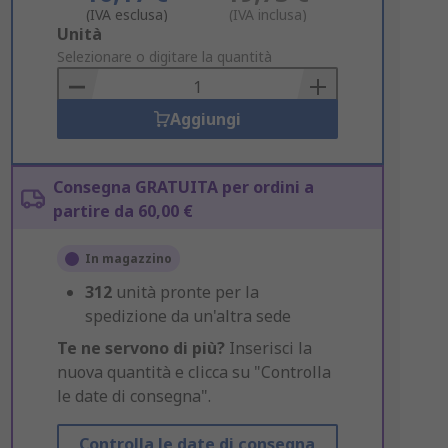
(IVA esclusa)
(IVA inclusa)
Add
Unità
to
Selezionare o digitare la quantità
Basket
Aggiungi
Consegna GRATUITA per ordini a
partire da 60,00 €
In magazzino
312
unità pronte per la
spedizione da un'altra sede
Te ne servono di più?
Inserisci la
nuova quantità e clicca su "Controlla
le date di consegna".
Controlla le date di consegna