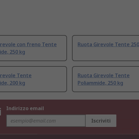
irevole con freno Tente
Ruota Girevole Tente 250
de, 250 kg
irevole Tente
Ruota Girevole Tente
de, 200 kg
Poliammide, 250 kg
i
Indirizzo email
Iscriviti