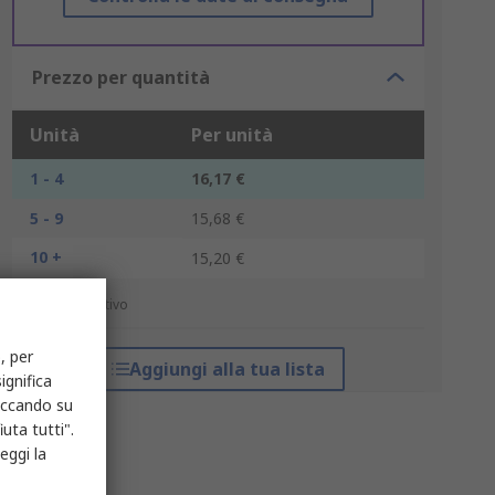
Prezzo per quantità
Unità
Per unità
1 - 4
16,17 €
5 - 9
15,68 €
10 +
15,20 €
*prezzo indicativo
, per
Aggiungi alla tua lista
ignifica
liccando su
uta tutti".
eggi la