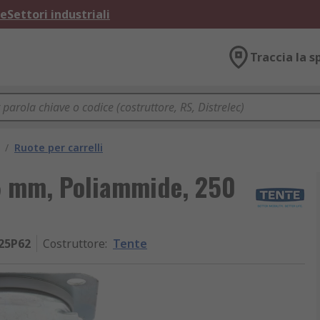
ne
Settori industriali
Traccia la s
/
Ruote per carrelli
25 mm, Poliammide, 250
25P62
Costruttore
:
Tente