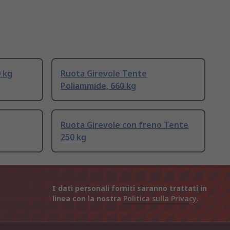
 kg
Ruota Girevole Tente
Poliammide, 660 kg
Ruota Girevole con freno Tente
250 kg
I dati personali forniti saranno trattati in
linea con la nostra
Politica sulla Privacy
.