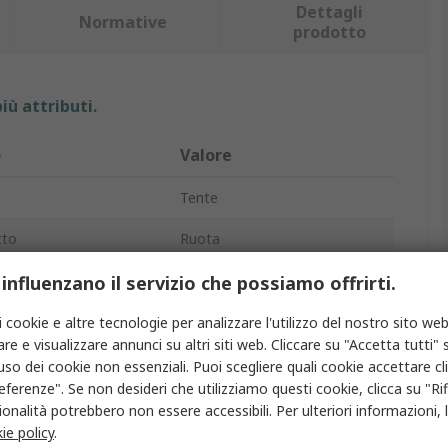
Dettagli
Normative
prodotto
iù attributi.
o
Valore
Tente
tto
Ruota
uota
125mm
 influenzano il servizio che possiamo offrirti.
 carico
250kg
i cookie e altre tecnologie per analizzare l'utilizzo del nostro sito web
re e visualizzare annunci su altri siti web. Cliccare su "Accetta tutti" s
mplessiva
155mm
'uso dei cookie non essenziali. Puoi scegliere quali cookie accettare c
eferenze". Se non desideri che utilizziamo questi cookie, clicca su "Rifi
elaio
Acciaio pressato
onalità potrebbero non essere accessibili. Per ulteriori informazioni, l
ie policy
.
ruota
40mm