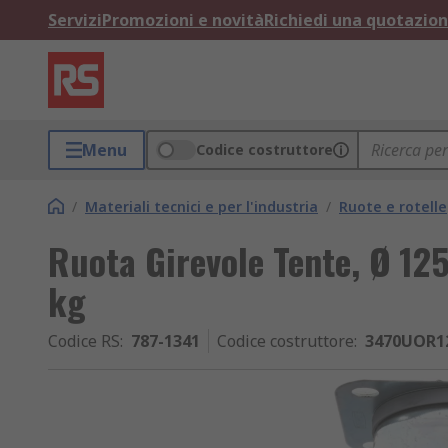
Servizi
Promozioni e novità
Richiedi una quotazio
Menu
Codice costruttore
/
Materiali tecnici e per l'industria
/
Ruote e rotelle
Ruota Girevole Tente, Ø 1
kg
Codice RS
:
787-1341
Codice costruttore
:
3470UOR1