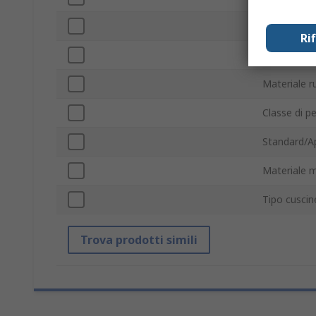
Finitura tel
Ri
Rotazione
Materiale r
Classe di p
Standard/A
Materiale 
Tipo cusci
Trova prodotti simili