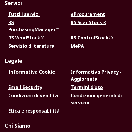
Servizi
Tutti i servizi
eProcurement
RS
RS ScanStock®
PurchasingManager™
RS VendStock®
RS ControlStock®
Servizio di taratura
MePA
Legale
Informativa Cookie
Informativa Privacy -
Aggiornata
Email Security
Termini d'uso
Condizioni di vendita
Condizioni generali di
servizio
Etica e responsabilità
Chi Siamo