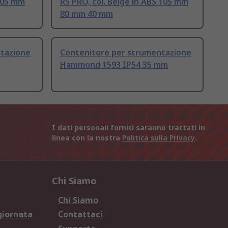
 105 mm
RS PRO, col. Beige in ABS 105 mm
80 mm 40 mm
tazione
Contenitore per strumentazione
Hammond 1593 IP54 35 mm
I dati personali forniti saranno trattati in
linea con la nostra
Politica sulla Privacy
.
Chi Siamo
Chi Siamo
giornata
Contattaci