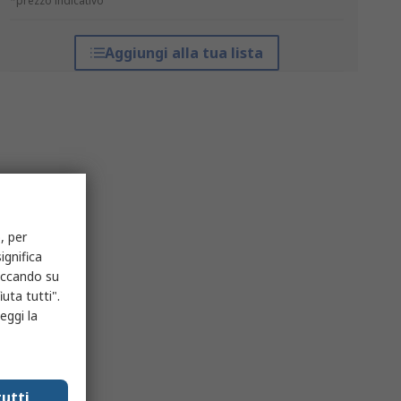
*prezzo indicativo
Aggiungi alla tua lista
, per
ignifica
liccando su
uta tutti".
eggi la
utti