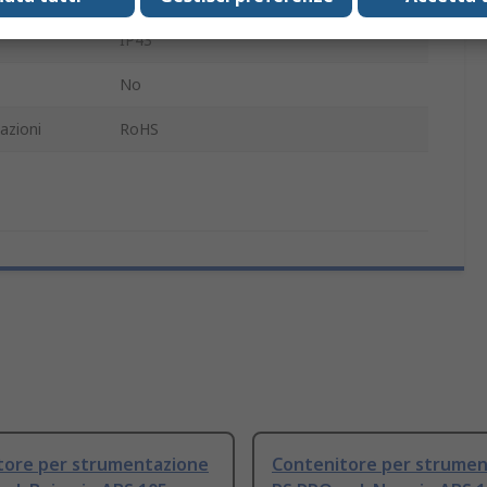
IP43
No
azioni
RoHS
tore per strumentazione
Contenitore per strumen