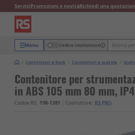
Servizi
Promozioni e novità
Richiedi una quotazio
Menu
Codice costruttore
/
Contenitori e Rack
/
Contenitori e scatole
/
Scat
Contenitore per strumentaz
in ABS 105 mm 80 mm, IP
Codice RS
:
198-1381
Costruttore
:
RS PRO