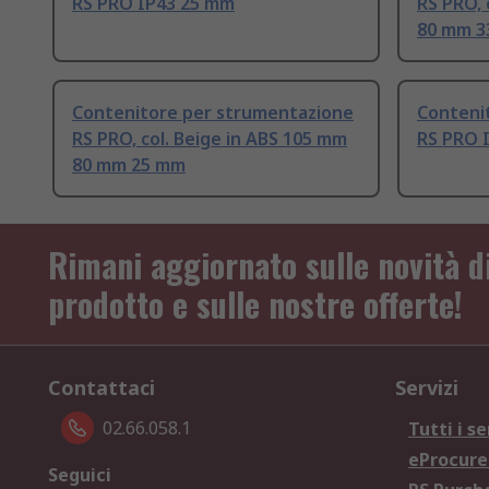
RS PRO IP43 25 mm
RS PRO, 
80 mm 
Contenitore per strumentazione
Conteni
RS PRO, col. Beige in ABS 105 mm
RS PRO 
80 mm 25 mm
Rimani aggiornato sulle novità d
prodotto e sulle nostre offerte!
Contattaci
Servizi
02.66.058.1
Tutti i se
eProcur
Seguici