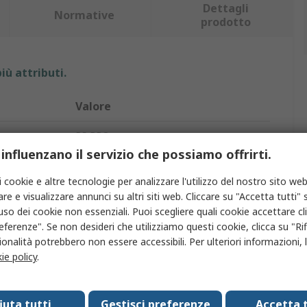
Dettagli
Normative
prodotto
iù attributi.
Valore
RS PRO
 influenzano il servizio che possiamo offrirti.
Contenitore per strumentazione
i cookie e altre tecnologie per analizzare l'utilizzo del nostro sito web
ABS
re e visualizzare annunci su altri siti web. Cliccare su "Accetta tutti" s
'uso dei cookie non essenziali. Puoi scegliere quali cookie accettare c
33mm
eferenze". Se non desideri che utilizziamo questi cookie, clicca su "Rifi
onalità potrebbero non essere accessibili. Per ulteriori informazioni, l
na
105mm
ie policy
.
na
80mm
fiuta tutti
Gestisci preferenze
Accetta t
Nero