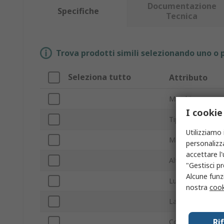
Documentazione
Specifiche
Tecnica
Trova prodotti simili selezionando uno o p
Seleziona tutto
Attributo
Marchio
I cookie
Tipo prodotto
Utilizziamo 
Materiale corpo
personalizza
accettare l
Altezza esterna
"Gestisci pr
Alcune funzi
Lunghezza ester
nostra
cook
Larghezza ester
Ri
Colore