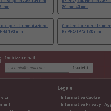
col. Beige in ABS 105 mm
RS PRO, col. Nero in ABS
33 mm
80 mm 40 mm
tore per strumentazione
Contenitore per strumen
IP43 190 mm
RS PRO IP43 130 mm
i
Indirizzo email
Iscriviti
Legale
rvizi
Informativa Cookie
ement
Informativa Privacy - Ag