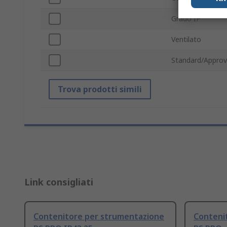
Grado IP
Ventilato
Standard/Approv
Trova prodotti simili
Link consigliati
Contenitore per strumentazione
Conteni