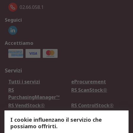
02.66.058.1
Seguici
Accettiamo
Servizi
Tutti i servizi
eProcurement
RS
RS ScanStock®
PurchasingManager™
RS VendStock®
RS ControlStock®
Servizio di taratura
MePA
I cookie influenzano il servizio che
possiamo offrirti.
Legale