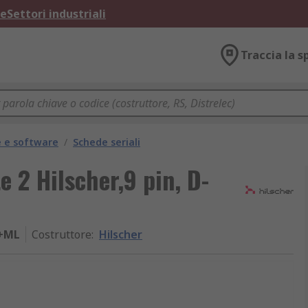
ne
Settori industriali
Traccia la s
 e software
/
Schede seriali
e 2 Hilscher,9 pin, D-
O+ML
Costruttore
:
Hilscher