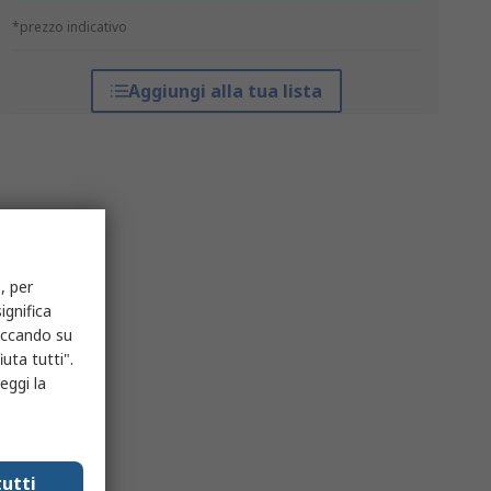
*prezzo indicativo
Aggiungi alla tua lista
, per
ignifica
liccando su
uta tutti".
eggi la
utti