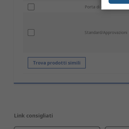
Porta di connessione
Standard/Approvazioni
Trova prodotti simili
Link consigliati