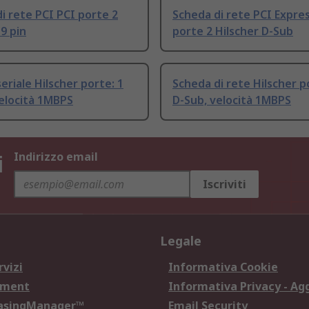
i rete PCI PCI porte 2
Scheda di rete PCI Expre
 9 pin
porte 2 Hilscher D-Sub
eriale Hilscher porte: 1
Scheda di rete Hilscher p
elocità 1MBPS
D-Sub, velocità 1MBPS
i
Indirizzo email
Iscriviti
Legale
rvizi
Informativa Cookie
ement
Informativa Privacy - Ag
hasingManager™
Email Security