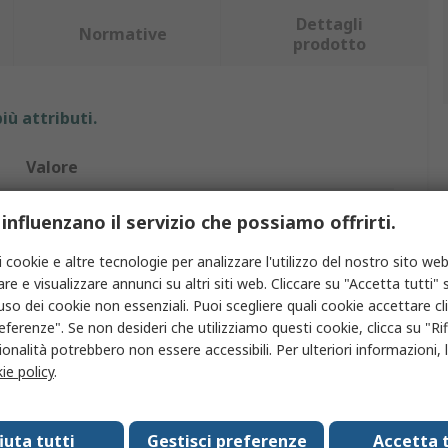
Dettagli
Normative
prodotto
iù attributi.
Valore
Hilscher
 influenzano il servizio che possiamo offrirti.
PCI
i cookie e altre tecnologie per analizzare l'utilizzo del nostro sito web
re e visualizzare annunci su altri siti web. Cliccare su "Accetta tutti" s
Scheda di rete
'uso dei cookie non essenziali. Puoi scegliere quali cookie accettare c
eferenze". Se non desideri che utilizziamo questi cookie, clicca su "Rifi
PCI
onalità potrebbero non essere accessibili. Per ulteriori informazioni, l
ie policy
.
2
Finestre, Linux, QNX
fiuta tutti
Gestisci preferenze
Accetta t