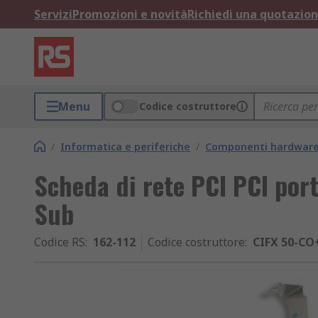
Servizi
Promozioni e novità
Richiedi una quotazio
Menu
Codice costruttore
/
Informatica e periferiche
/
Componenti hardware
Scheda di rete PCI PCI port
Sub
Codice RS
:
162-112
Codice costruttore
:
CIFX 50-C