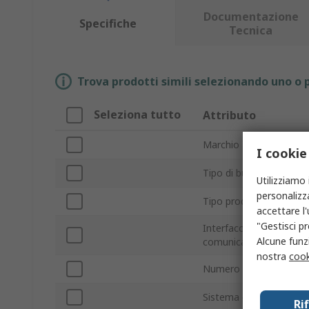
Documentazione
Specifiche
Tecnica
Trova prodotti simili selezionando uno o p
Seleziona tutto
Attributo
Marchio
I cookie
Tipo di bus
Utilizziamo 
personalizza
Tipo prodotto
accettare l
"Gestisci pr
Interfaccia di
Alcune funzi
comunicazione
nostra
cook
Numero di porte
Sistema operativo
Ri