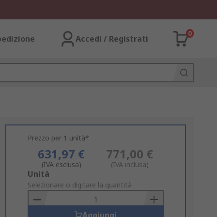
0
pedizione
Accedi / Registrati
Prezzo per 1 unità*
631,97 €
771,00 €
(IVA esclusa)
(IVA inclusa)
Add
Unità
to
Selezionare o digitare la quantità
Basket
Aggiungi