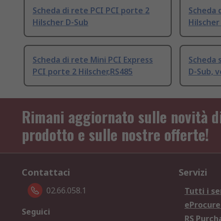
Scheda di rete PCI PCI porte 2
Scheda d
Hilscher D-Sub
Hilscher
Scheda di rete Mini PCI Express
Scheda s
PCI porte 2 Hilscher,RS485
D-Sub, v
Rimani aggiornato sulle novità d
prodotto e sulle nostre offerte!
Contattaci
Servizi
02.66.058.1
Tutti i se
eProcur
Seguici
RS Purc