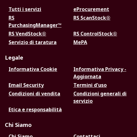
Tutti i servizi
eProcurement
RS
RS ScanStock®
PurchasingManager™
RS VendStock®
RS ControlStock®
Servizio di taratura
MePA
Legale
Informativa Cookie
Informativa Privacy -
Aggiornata
Email Security
Termini d'uso
Condizioni di vendita
Condizioni generali di
servizio
Etica e responsabilità
Chi Siamo
Chi Siamo
Contattaci