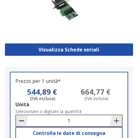
Visualizza Schede seriali
Prezzo per 1 unità*
544,89 €
664,77 €
(IVA esclusa)
(IVA inclusa)
Add
Unità
to
Selezionare o digitare la quantità
Basket
Controlla le date di consegna