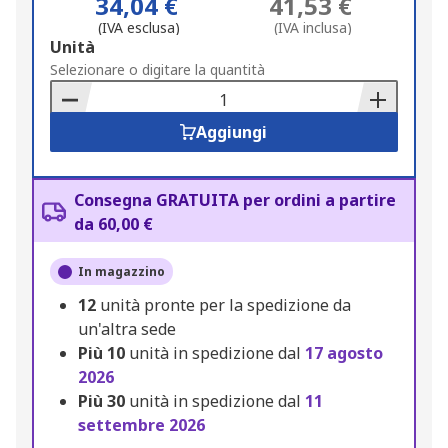
34,04 €
41,53 €
(IVA esclusa)
(IVA inclusa)
Add
Unità
to
Selezionare o digitare la quantità
Basket
Aggiungi
Consegna GRATUITA per ordini a partire
da 60,00 €
In magazzino
12
unità pronte per la spedizione da
un'altra sede
Più
10
unità in spedizione dal
17 agosto
2026
Più
30
unità in spedizione dal
11
settembre 2026