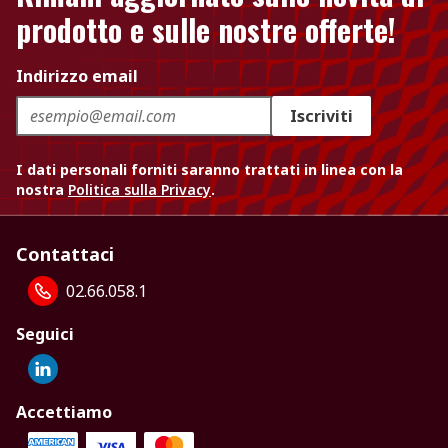
prodotto e sulle nostre offerte!
Indirizzo email
Iscriviti
I dati personali forniti saranno trattati in linea con la
nostra
Politica sulla Privacy
.
Contattaci
02.66.058.1
Seguici
Accettiamo