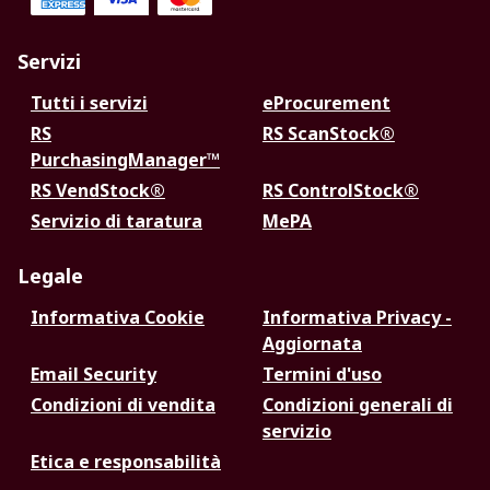
Servizi
Tutti i servizi
eProcurement
RS
RS ScanStock®
PurchasingManager™
RS VendStock®
RS ControlStock®
Servizio di taratura
MePA
Legale
Informativa Cookie
Informativa Privacy -
Aggiornata
Email Security
Termini d'uso
Condizioni di vendita
Condizioni generali di
servizio
Etica e responsabilità