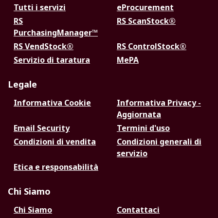
Tutti i servizi
eProcurement
RS
RS ScanStock®
PurchasingManager™
RS VendStock®
RS ControlStock®
Servizio di taratura
MePA
Legale
Informativa Cookie
Informativa Privacy -
Aggiornata
Email Security
Termini d'uso
Condizioni di vendita
Condizioni generali di
servizio
Etica e responsabilità
Chi Siamo
Chi Siamo
Contattaci