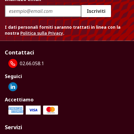
Iscriviti
I dati personali forniti saranno trattati in linea con la
nostra
Politica sulla Privacy
.
Contattaci
02.66.058.1
Seguici
Accettiamo
Servizi