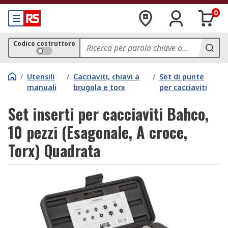
0
Codice costruttore
/
Utensili
/
Cacciaviti, chiavi a
/
Set di punte
manuali
brugola e torx
per cacciaviti
Set inserti per cacciaviti Bahco,
10 pezzi (Esagonale, A croce,
Torx) Quadrata