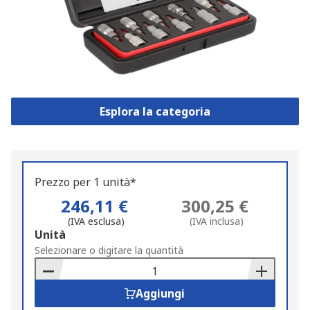
Esplora la categoria
Prezzo per 1 unità*
246,11 €
300,25 €
(IVA esclusa)
(IVA inclusa)
Add
Unità
to
Selezionare o digitare la quantità
Basket
Aggiungi