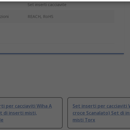
Set inserti cacciavite
zioni
REACH, RoHS
rti per cacciaviti Wiha A
Set inserti per cacciaviti
 di inserti misti,
croce Scanalato) Set di in
le
misti Torx