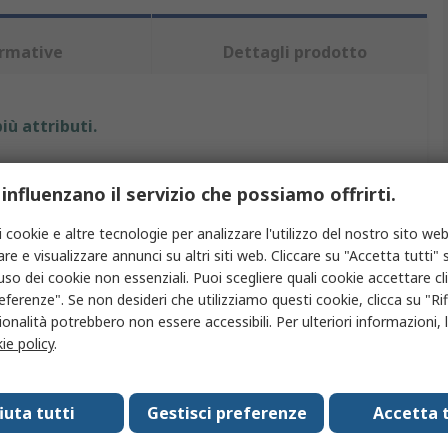
rmative
Dettagli prodotto
iù attributi.
Valore
 influenzano il servizio che possiamo offrirti.
Wiha
i cookie e altre tecnologie per analizzare l'utilizzo del nostro sito web
re e visualizzare annunci su altri siti web. Cliccare su "Accetta tutti" s
Pozidriv, Scanalato, A croce
'uso dei cookie non essenziali. Puoi scegliere quali cookie accettare c
eferenze". Se non desideri che utilizziamo questi cookie, clicca su "Rifi
Set inserti per cacciaviti
onalità potrebbero non essere accessibili. Per ulteriori informazioni, l
Hex 6, PZ1, PZ2, SL2.5, SL3.5, SL5.5
ie policy
.
9
fiuta tutti
Gestisci preferenze
Accetta t
nto
Torx, Set di inserti misti, Esagonale