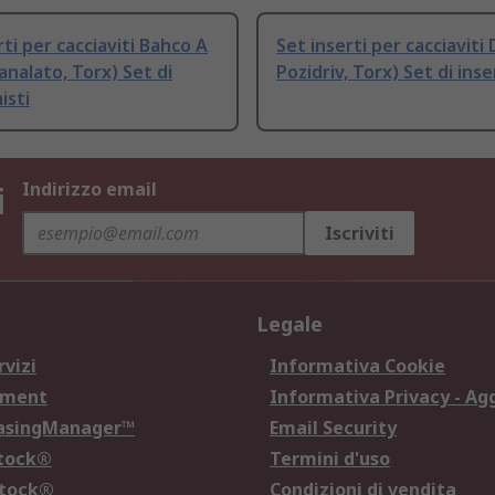
rti per cacciaviti Bahco A
Set inserti per cacciavit
analato, Torx) Set di
Pozidriv, Torx) Set di inse
isti
i
Indirizzo email
Iscriviti
Legale
rvizi
Informativa Cookie
ement
Informativa Privacy - Ag
hasingManager™
Email Security
Stock®
Termini d'uso
Stock®
Condizioni di vendita