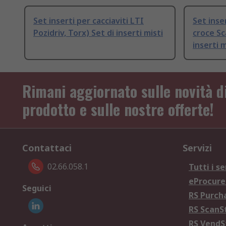
Set inserti per cacciaviti LTI
Set inse
Pozidriv, Torx) Set di inserti misti
croce Sc
inserti m
Rimani aggiornato sulle novità d
prodotto e sulle nostre offerte!
Contattaci
Servizi
02.66.058.1
Tutti i se
eProcur
Seguici
RS Purc
RS Scan
RS Vend