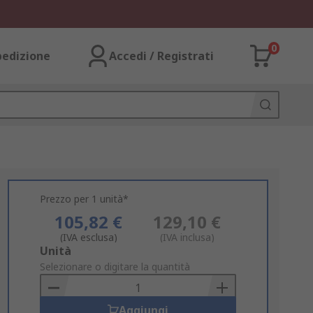
0
pedizione
Accedi / Registrati
Prezzo per 1 unità*
105,82 €
129,10 €
(IVA esclusa)
(IVA inclusa)
Add
Unità
to
Selezionare o digitare la quantità
Basket
Aggiungi