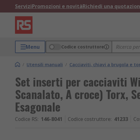
Servizi
Promozioni e novità
Richiedi una quotazio
Menu
Codice costruttore
/
Utensili manuali
/
Cacciaviti, chiavi a brugola e to
Set inserti per cacciaviti W
Scanalato, A croce) Torx, Se
Esagonale
Codice RS
:
146-8041
Codice costruttore
:
41233
Co