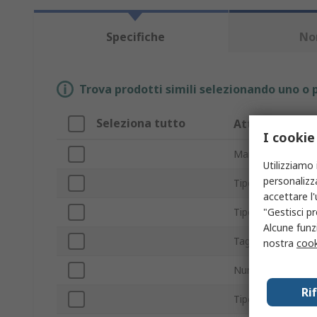
Specifiche
No
Trova prodotti simili selezionando uno o p
Seleziona tutto
Attributo
I cookie
Marchio
Utilizziamo 
personalizza
Tipo di testa
accettare l
"Gestisci pr
Tipo prodotto
Alcune funzi
Taglia
nostra
cook
Numero di pezzi
Ri
Tipo di azioname