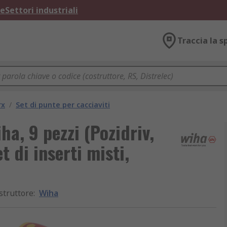
ne
Settori industriali
Traccia la s
rx
/
Set di punte per cacciaviti
iha, 9 pezzi (Pozidriv,
t di inserti misti,
struttore
:
Wiha