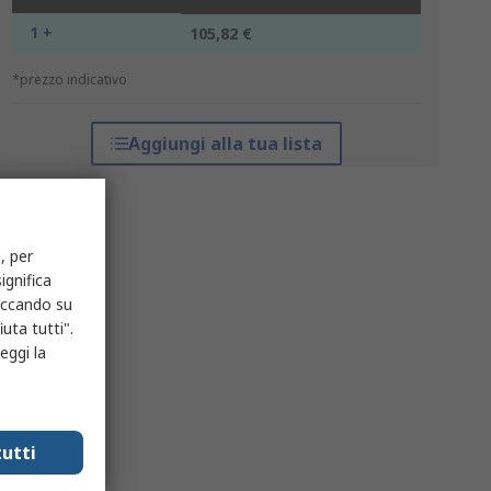
1 +
105,82 €
*prezzo indicativo
Aggiungi alla tua lista
, per
ignifica
liccando su
uta tutti".
eggi la
utti