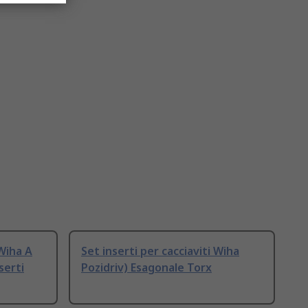
 Wiha A
Set inserti per cacciaviti Wiha
serti
Pozidriv) Esagonale Torx