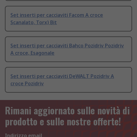
Set inserti per cacciaviti Facom A croce
Scanalato, Torx) Bit
Set inserti per cacciaviti Bahco Pozidriv Pozidriv
A croce, Esagonale
Set inserti per cacciaviti DeWALT Pozidriv A
croce Pozidriv
Rimani aggiornato sulle novità di
prodotto e sulle nostre offerte!
Indirizzo email