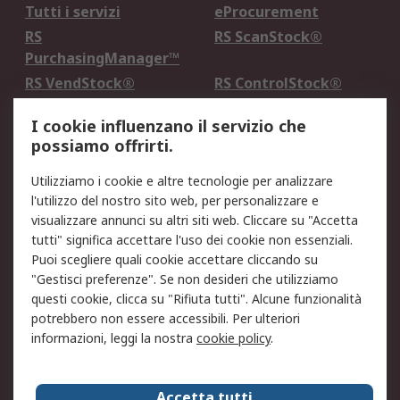
Tutti i servizi
eProcurement
RS
RS ScanStock®
PurchasingManager™
RS VendStock®
RS ControlStock®
Servizio di taratura
MePA
I cookie influenzano il servizio che
possiamo offrirti.
Legale
Utilizziamo i cookie e altre tecnologie per analizzare
Informativa Cookie
Informativa Privacy -
l'utilizzo del nostro sito web, per personalizzare e
Aggiornata
visualizzare annunci su altri siti web. Cliccare su "Accetta
Email Security
Termini d'uso
tutti" significa accettare l'uso dei cookie non essenziali.
Condizioni di vendita
Condizioni generali di
Puoi scegliere quali cookie accettare cliccando su
servizio
"Gestisci preferenze". Se non desideri che utilizziamo
questi cookie, clicca su "Rifiuta tutti". Alcune funzionalità
Etica e responsabilità
potrebbero non essere accessibili. Per ulteriori
informazioni, leggi la nostra
cookie policy
.
Chi Siamo
Chi Siamo
Contattaci
Accetta tutti