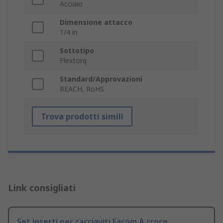
Acciaio
Dimensione attacco
1/4 in
Sottotipo
Flextorq
Standard/Approvazioni
REACH, RoHS
Trova prodotti simili
Link consigliati
Set inserti per cacciaviti Facom A croce