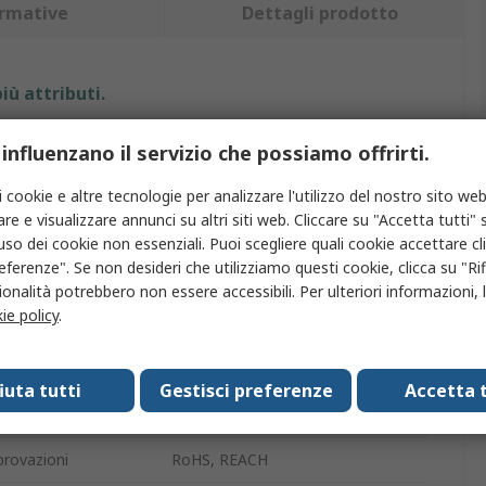
rmative
Dettagli prodotto
iù attributi.
Valore
 influenzano il servizio che possiamo offrirti.
Bosch
i cookie e altre tecnologie per analizzare l'utilizzo del nostro sito web
re e visualizzare annunci su altri siti web. Cliccare su "Accetta tutti" s
to
Set inserti per cacciaviti
'uso dei cookie non essenziali. Puoi scegliere quali cookie accettare c
eferenze". Se non desideri che utilizziamo questi cookie, clicca su "Rifi
Torx
onalità potrebbero non essere accessibili. Per ulteriori informazioni, l
ie policy
.
T8, T10, T15
zzi
3
fiuta tutti
Gestisci preferenze
Accetta t
onamento
Esagonale
rovazioni
RoHS, REACH