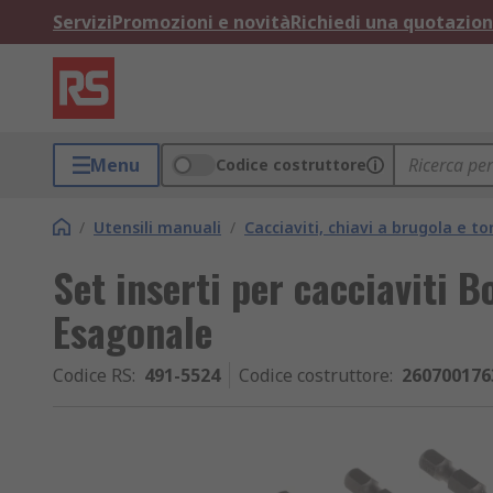
Servizi
Promozioni e novità
Richiedi una quotazio
Menu
Codice costruttore
/
Utensili manuali
/
Cacciaviti, chiavi a brugola e to
Set inserti per cacciaviti B
Esagonale
Codice RS
:
491-5524
Codice costruttore
:
260700176