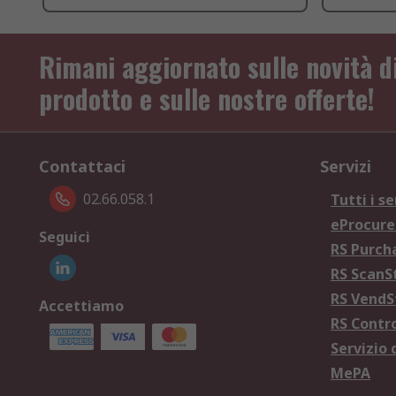
Rimani aggiornato sulle novità d
prodotto e sulle nostre offerte!
Contattaci
Servizi
02.66.058.1
Tutti i se
eProcur
Seguici
RS Purc
RS Scan
RS Vend
Accettiamo
RS Contr
Servizio 
MePA