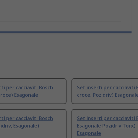
rti per cacciaviti Bosch
Set inserti per cacciaviti
croce) Esagonale
croce, Pozidriv) Esagonal
rti per cacciaviti Bosch
Set inserti per cacciaviti
idriv, Esagonale)
Esagonale Pozidriv Torx)
Esagonale