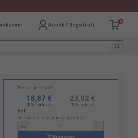
0
pedizione
Accedi / Registrati
Prezzo per 1 set*
18,87 €
23,02 €
(IVA esclusa)
(IVA inclusa)
Add
Set
to
Selezionare o digitare la quantità
Basket
Aggiungi