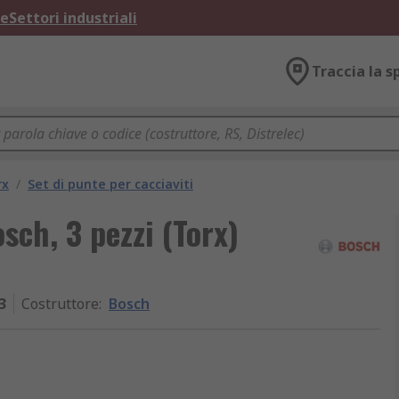
ne
Settori industriali
Traccia la s
rx
/
Set di punte per cacciaviti
osch, 3 pezzi (Torx)
3
Costruttore
:
Bosch