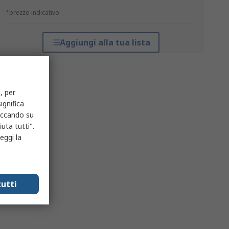
*prezzo indicativo
Aggiungi alla tua lista
, per
ignifica
liccando su
uta tutti".
eggi la
utti