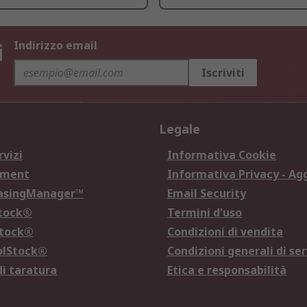
i
Indirizzo email
Iscriviti
Legale
rvizi
Informativa Cookie
ement
Informativa Privacy - Ag
hasingManager™
Email Security
Stock®
Termini d'uso
Stock®
Condizioni di vendita
olStock®
Condizioni generali di ser
di taratura
Etica e responsabilità