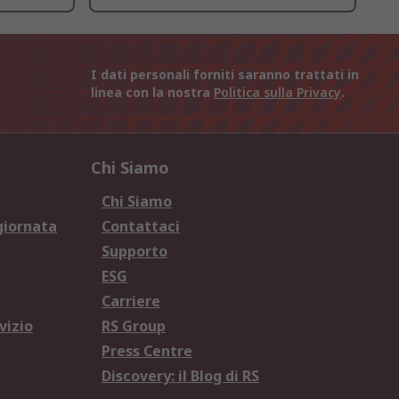
I dati personali forniti saranno trattati in
linea con la nostra
Politica sulla Privacy
.
Chi Siamo
Chi Siamo
giornata
Contattaci
Supporto
ESG
Carriere
vizio
RS Group
Press Centre
Discovery: il Blog di RS