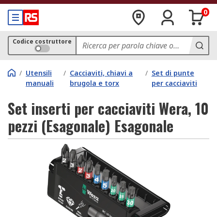
0
Codice costruttore
/
Utensili
/
Cacciaviti, chiavi a
/
Set di punte
manuali
brugola e torx
per cacciaviti
Set inserti per cacciaviti Wera, 10
pezzi (Esagonale) Esagonale