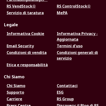
RS VendStock®
RS ControlStock®
Servizio di taratura
MePA
Legale
Informativa Cookie
Informativa Privacy -
Aggiornata
Email Security
Termini d'uso
Condizioni di vendita
Condizioni generali di
servizio
Etica e responsabilità
Chi Siamo
Chi Siamo
Contattaci
Supporto
ESG
Carriere
RS Group
Press Centre
Discovery: il Blog di RS