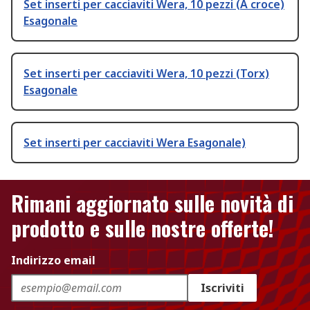
Set inserti per cacciaviti Wera, 10 pezzi (A croce)
Esagonale
Set inserti per cacciaviti Wera, 10 pezzi (Torx)
Esagonale
Set inserti per cacciaviti Wera Esagonale)
Rimani aggiornato sulle novità di
prodotto e sulle nostre offerte!
Indirizzo email
Iscriviti