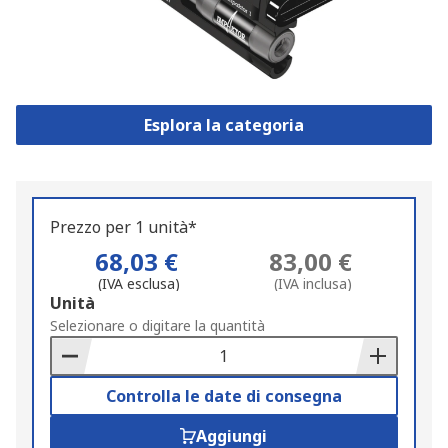
Esplora la categoria
Prezzo per 1 unità*
68,03 €
83,00 €
(IVA esclusa)
(IVA inclusa)
Add
Unità
to
Selezionare o digitare la quantità
Basket
Controlla le date di consegna
Aggiungi