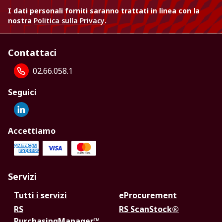
I dati personali forniti saranno trattati in linea con la
nostra
Politica sulla Privacy
.
Contattaci
02.66.058.1
Seguici
Accettiamo
Servizi
Tutti i servizi
eProcurement
RS
RS ScanStock®
PurchasingManager™