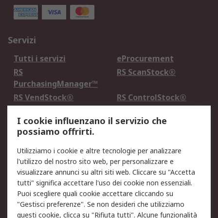
Servizi
Tutti i servizi
eProcurement
RS
RS ScanStock®
PurchasingManager™
RS VendStock®
RS ControlStock®
Servizio di taratura
MePA
I cookie influenzano il servizio che
possiamo offrirti.
Legale
Utilizziamo i cookie e altre tecnologie per analizzare
Informativa Cookie
Informativa Privacy -
l'utilizzo del nostro sito web, per personalizzare e
Aggiornata
visualizzare annunci su altri siti web. Cliccare su "Accetta
Email Security
Termini d'uso
tutti" significa accettare l'uso dei cookie non essenziali.
Condizioni di vendita
Condizioni generali di
Puoi scegliere quali cookie accettare cliccando su
servizio
"Gestisci preferenze". Se non desideri che utilizziamo
questi cookie, clicca su "Rifiuta tutti". Alcune funzionalità