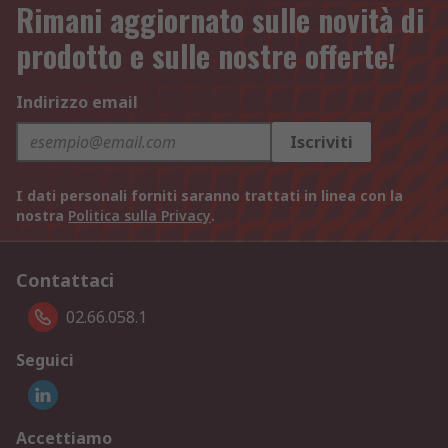
Rimani aggiornato sulle novità di
prodotto e sulle nostre offerte!
Indirizzo email
Iscriviti
I dati personali forniti saranno trattati in linea con la
nostra
Politica sulla Privacy
.
Contattaci
02.66.058.1
Seguici
Accettiamo