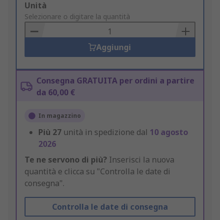
Add
Unità
to
Selezionare o digitare la quantità
Basket
Aggiungi
Consegna GRATUITA per ordini a partire
da 60,00 €
In magazzino
Più
27
unità in spedizione dal
10 agosto
2026
Te ne servono di più?
Inserisci la nuova
quantità e clicca su "Controlla le date di
consegna".
Controlla le date di consegna