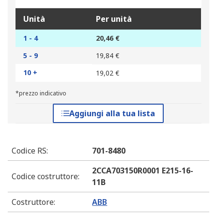
Unità
Per unità
1 - 4
20,46 €
5 - 9
19,84 €
10 +
19,02 €
*prezzo indicativo
Aggiungi alla tua lista
Codice RS
:
701-8480
2CCA703150R0001 E215-16-
Codice costruttore
:
11B
Costruttore
:
ABB