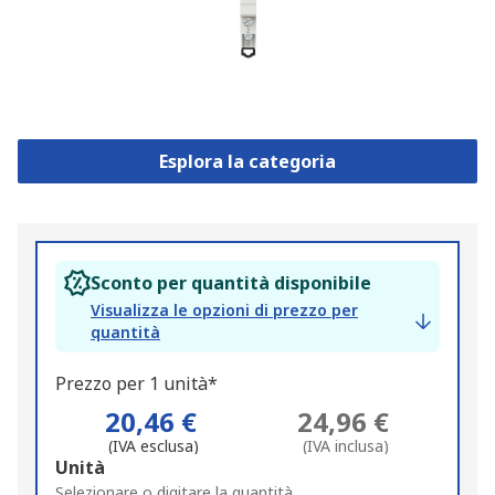
Esplora la categoria
Sconto per quantità disponibile
Visualizza le opzioni di prezzo per
quantità
Prezzo per 1 unità*
20,46 €
24,96 €
(IVA esclusa)
(IVA inclusa)
Add
Unità
to
Selezionare o digitare la quantità