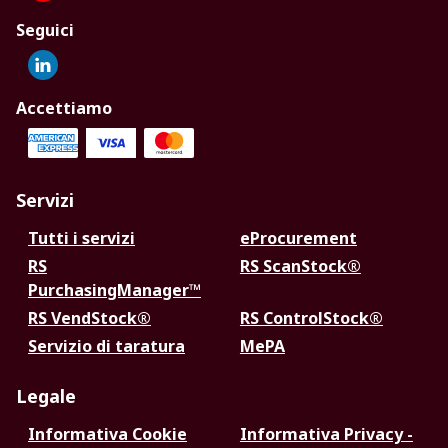
Seguici
Accettiamo
Servizi
Tutti i servizi
eProcurement
RS
RS ScanStock®
PurchasingManager™
RS VendStock®
RS ControlStock®
Servizio di taratura
MePA
Legale
Informativa Cookie
Informativa Privacy -