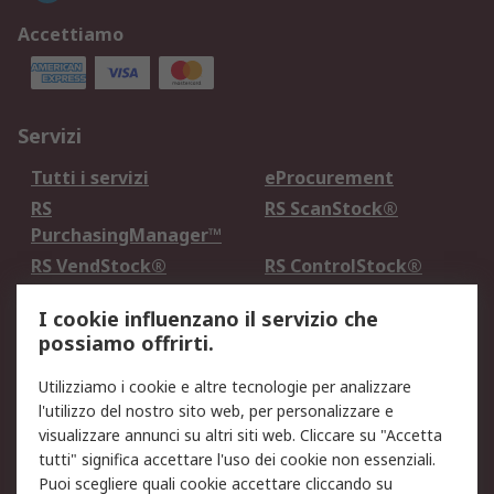
Accettiamo
Servizi
Tutti i servizi
eProcurement
RS
RS ScanStock®
PurchasingManager™
RS VendStock®
RS ControlStock®
Servizio di taratura
MePA
I cookie influenzano il servizio che
possiamo offrirti.
Legale
Utilizziamo i cookie e altre tecnologie per analizzare
Informativa Cookie
Informativa Privacy -
l'utilizzo del nostro sito web, per personalizzare e
Aggiornata
visualizzare annunci su altri siti web. Cliccare su "Accetta
Email Security
Termini d'uso
tutti" significa accettare l'uso dei cookie non essenziali.
Condizioni di vendita
Condizioni generali di
Puoi scegliere quali cookie accettare cliccando su