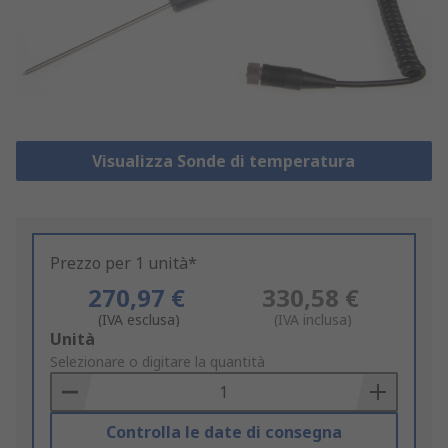
Visualizza Sonde di temperatura
Prezzo per 1 unità*
270,97 €
330,58 €
(IVA esclusa)
(IVA inclusa)
Add
Unità
to
Selezionare o digitare la quantità
Basket
Controlla le date di consegna