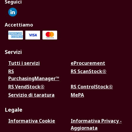
Seguici
Accettiamo
Servizi
Tutti i servizi
eProcurement
RS
RS ScanStock®
PurchasingManager™
RS VendStock®
RS ControlStock®
Servizio di taratura
MePA
Legale
Informativa Cookie
Informativa Privacy -
Aggiornata