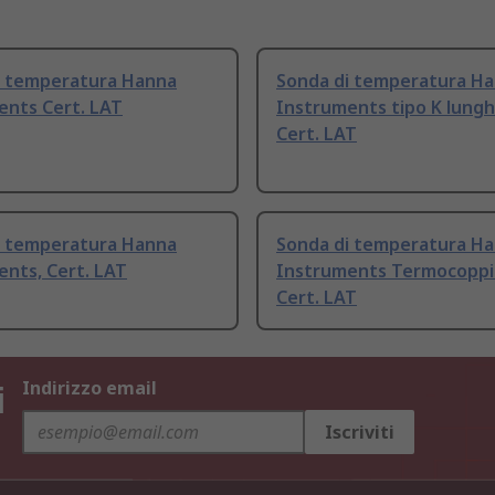
i temperatura Hanna
Sonda di temperatura H
ents Cert. LAT
Instruments tipo K lung
Cert. LAT
i temperatura Hanna
Sonda di temperatura H
nts, Cert. LAT
Instruments Termocoppia
Cert. LAT
i
Indirizzo email
Iscriviti