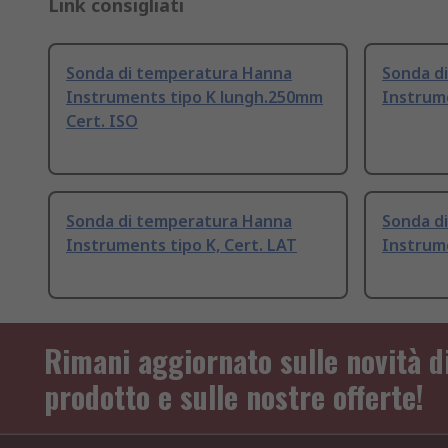
Link consigliati
Sonda di temperatura Hanna
Sonda d
Instruments tipo K lungh.250mm
Instrum
Cert. ISO
Sonda di temperatura Hanna
Sonda d
Instruments tipo K, Cert. LAT
Instrume
Rimani aggiornato sulle novità d
prodotto e sulle nostre offerte!