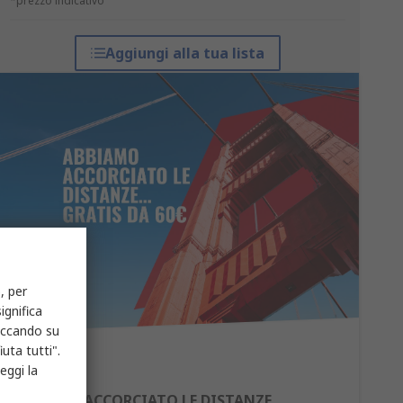
*prezzo indicativo
Aggiungi alla tua lista
, per
ignifica
liccando su
uta tutti".
eggi la
ABBIAMO ACCORCIATO LE DISTANZE...