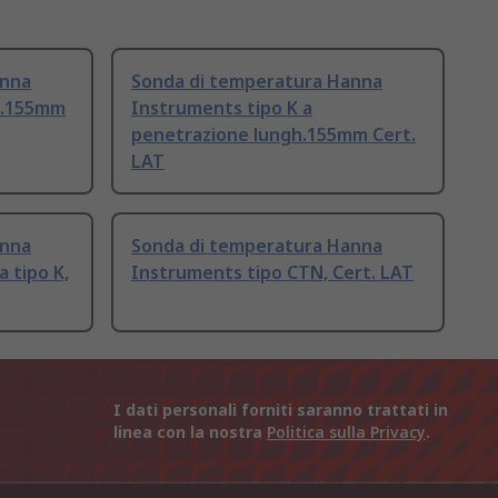
anna
Sonda di temperatura Hanna
h.155mm
Instruments tipo K a
penetrazione lungh.155mm Cert.
LAT
anna
Sonda di temperatura Hanna
 tipo K,
Instruments tipo CTN, Cert. LAT
I dati personali forniti saranno trattati in
linea con la nostra
Politica sulla Privacy
.