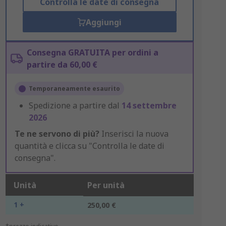
Controlla le date di consegna
Aggiungi
Consegna GRATUITA per ordini a
partire da 60,00 €
Temporaneamente esaurito
Spedizione a partire dal
14 settembre
2026
Te ne servono di più?
Inserisci la nuova
quantità e clicca su "Controlla le date di
consegna".
Unità
Per unità
1 +
250,00 €