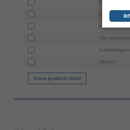
Temperatura ma
Lunghezza cavo
Ri
Precisione
Tipo connettore
Standard/Approv
Taratura
Trova prodotti simili