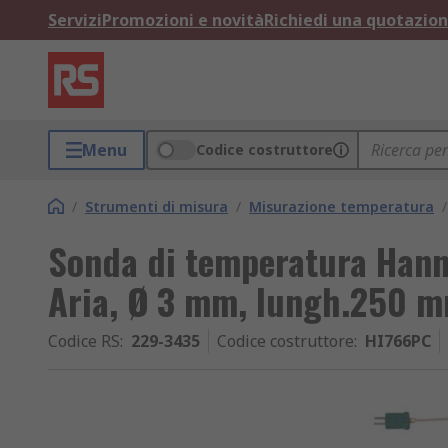
Servizi
Promozioni e novità
Richiedi una quotazio
Menu
Codice costruttore
/
Strumenti di misura
/
Misurazione temperatura
/
Sonda di temperatura Hann
Aria, Ø 3 mm, lungh.250 
Codice RS
:
229-3435
Codice costruttore
:
HI766PC