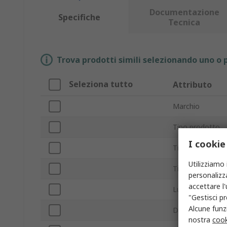
Documentazione
Specifiche
Tecnica
Trova prodotti simili selezionando uno o p
Seleziona tutto
Attributo
Marchio
Tipo prodotto
I cookie
Tipo sensore
Utilizziamo 
Tipo di sonda
personalizza
accettare l
Lunghezza sond
"Gestisci pr
Alcune funzi
Diametro sonda
nostra
cook