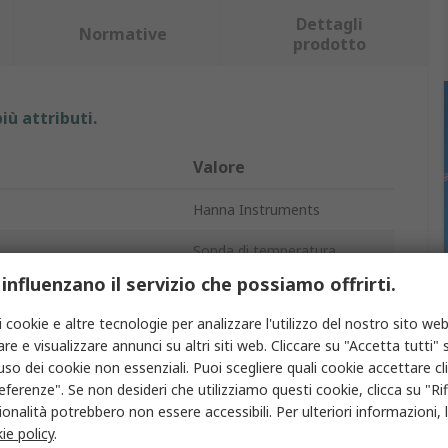
Dettagli
Normative
prodotto
iù attributi.
Valore
Hanna Instruments
Sonda di temperatura
 influenzano il servizio che possiamo offrirti.
K
i cookie e altre tecnologie per analizzare l'utilizzo del nostro sito web
Aria
re e visualizzare annunci su altri siti web. Cliccare su "Accetta tutti" s
'uso dei cookie non essenziali. Puoi scegliere quali cookie accettare c
a
250mm
eferenze". Se non desideri che utilizziamo questi cookie, clicca su "Rifi
onalità potrebbero non essere accessibili. Per ulteriori informazioni, l
3mm
ie policy
.