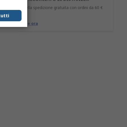
Approfitta della spedizione gratuita con ordini da 60 €
(IVA esclusa).
utti
Approfittane ora