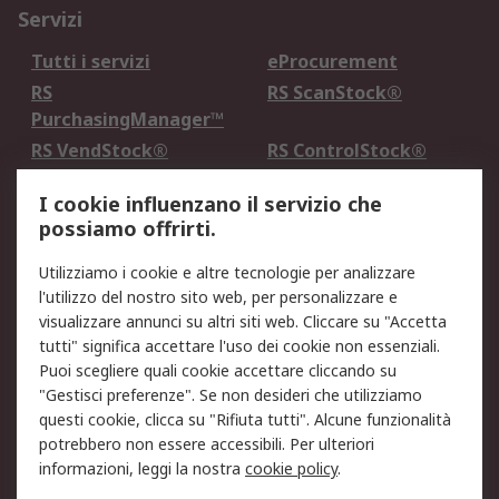
Servizi
Tutti i servizi
eProcurement
RS
RS ScanStock®
PurchasingManager™
RS VendStock®
RS ControlStock®
Servizio di taratura
MePA
I cookie influenzano il servizio che
possiamo offrirti.
Legale
Utilizziamo i cookie e altre tecnologie per analizzare
Informativa Cookie
Informativa Privacy -
l'utilizzo del nostro sito web, per personalizzare e
Aggiornata
visualizzare annunci su altri siti web. Cliccare su "Accetta
Email Security
Termini d'uso
tutti" significa accettare l'uso dei cookie non essenziali.
Condizioni di vendita
Condizioni generali di
Puoi scegliere quali cookie accettare cliccando su
servizio
"Gestisci preferenze". Se non desideri che utilizziamo
questi cookie, clicca su "Rifiuta tutti". Alcune funzionalità
Etica e responsabilità
potrebbero non essere accessibili. Per ulteriori
informazioni, leggi la nostra
cookie policy
.
Chi Siamo