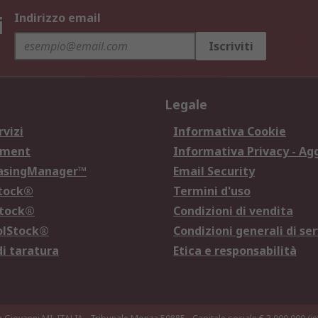
i
Indirizzo email
Iscriviti
Legale
rvizi
Informativa Cookie
ement
Informativa Privacy - Ag
hasingManager™
Email Security
Stock®
Termini d'uso
Stock®
Condizioni di vendita
olStock®
Condizioni generali di ser
di taratura
Etica e responsabilità