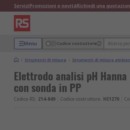
Servizi
Promozioni e novità
Richiedi una quotazio
Menu
Codice costruttore
/
Strumenti di misura
/
Strumenti di misura ambien
Elettrodo analisi pH Hanna 
con sonda in PP
Codice RS
:
214-849
Codice costruttore
:
HI1270
Co