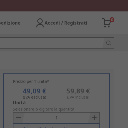
0
pedizione
Accedi / Registrati
Prezzo per 1 unità*
49,09 €
59,89 €
(IVA esclusa)
(IVA inclusa)
Add
Unità
to
Selezionare o digitare la quantità
Basket