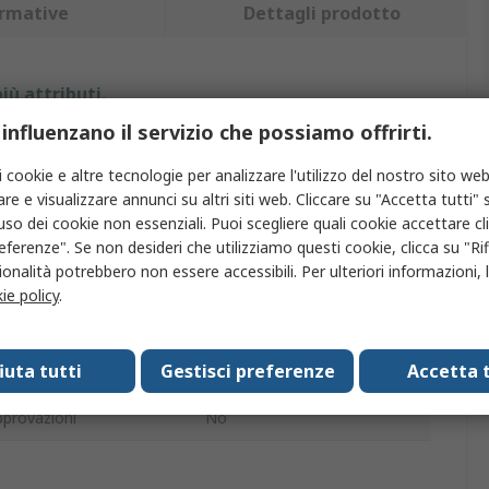
rmative
Dettagli prodotto
iù attributi.
 influenzano il servizio che possiamo offrirti.
Valore
i cookie e altre tecnologie per analizzare l'utilizzo del nostro sito web
Hanna Instruments
re e visualizzare annunci su altri siti web. Cliccare su "Accetta tutti" s
'uso dei cookie non essenziali. Puoi scegliere quali cookie accettare c
i misurazione
0 to 13 pH
eferenze". Se non desideri che utilizziamo questi cookie, clicca su "Rifi
onalità potrebbero non essere accessibili. Per ulteriori informazioni, l
tto
Elettrodo analisi pH
ie policy
.
trodo
PH
fiuta tutti
Gestisci preferenze
Accetta t
da
PP
provazioni
No