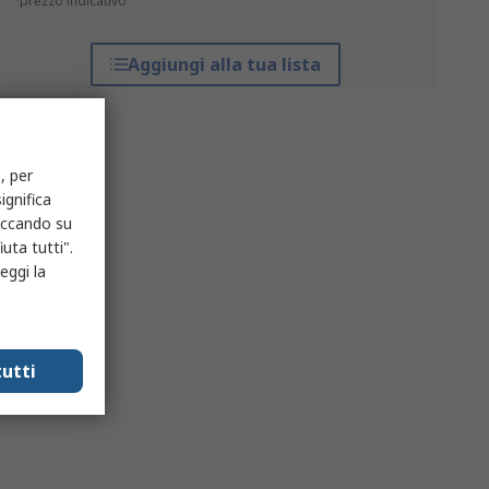
*prezzo indicativo
Aggiungi alla tua lista
, per
ignifica
liccando su
uta tutti".
eggi la
utti