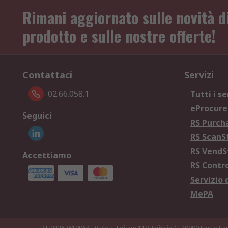
Rimani aggiornato sulle novità d
prodotto e sulle nostre offerte!
Contattaci
Servizi
02.66.058.1
Tutti i se
eProcur
Seguici
RS Purc
RS Scan
RS Vend
Accettiamo
RS Contr
Servizio 
MePA