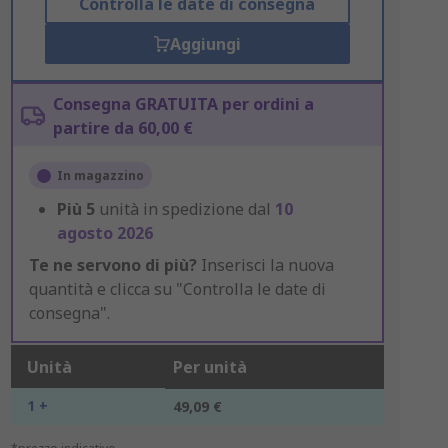
Controlla le date di consegna
Aggiungi
Consegna GRATUITA per ordini a
partire da 60,00 €
In magazzino
Più
5
unità in spedizione dal
10
agosto 2026
Te ne servono di più?
Inserisci la nuova
quantità e clicca su "Controlla le date di
consegna".
Unità
Per unità
1 +
49,09 €