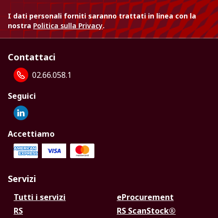
I dati personali forniti saranno trattati in linea con la
nostra
Politica sulla Privacy
.
Contattaci
02.66.058.1
Seguici
Accettiamo
Servizi
Tutti i servizi
eProcurement
RS
RS ScanStock®