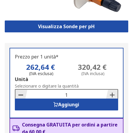
Visualizza Sonde per pH
Prezzo per 1 unità*
262,64 €
320,42 €
(IVA esclusa)
(IVA inclusa)
Add
Unità
to
Selezionare o digitare la quantità
Basket
Aggiungi
Consegna GRATUITA per ordini a partire
da 60,00 €