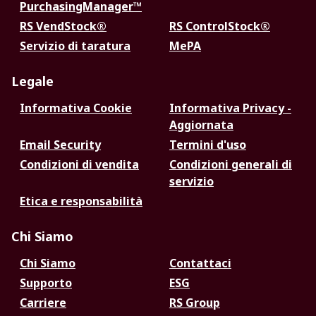
PurchasingManager™
RS VendStock®
RS ControlStock®
Servizio di taratura
MePA
Legale
Informativa Cookie
Informativa Privacy -
Aggiornata
Email Security
Termini d'uso
Condizioni di vendita
Condizioni generali di
servizio
Etica e responsabilità
Chi Siamo
Chi Siamo
Contattaci
Supporto
ESG
Carriere
RS Group