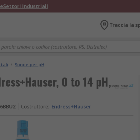
ne
Settori industriali
Traccia la s
tali
/
Sonde per pH
ress+Hauser, 0 to 14 pH,
A6BBU2
Costruttore
:
Endress+Hauser