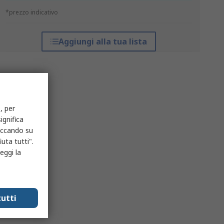
*prezzo indicativo
Aggiungi alla tua lista
, per
ignifica
liccando su
uta tutti".
eggi la
utti