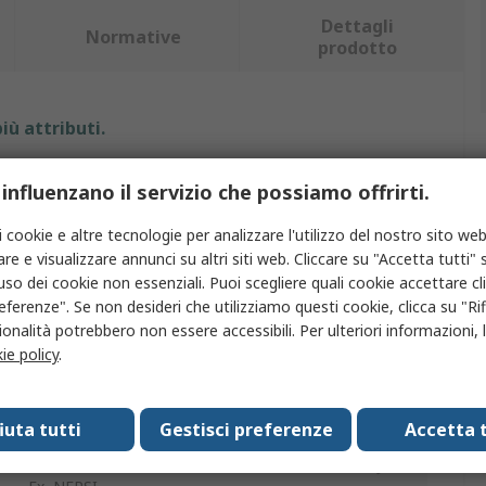
Dettagli
Normative
prodotto
iù attributi.
Valore
 influenzano il servizio che possiamo offrirti.
Endress+Hauser
i cookie e altre tecnologie per analizzare l'utilizzo del nostro sito web
re e visualizzare annunci su altri siti web. Cliccare su "Accetta tutti" s
Sensore di conduttività
'uso dei cookie non essenziali. Puoi scegliere quali cookie accettare c
eferenze". Se non desideri che utilizziamo questi cookie, clicca su "Rifi
0 to 14 pH
onalità potrebbero non essere accessibili. Per ulteriori informazioni, l
ie policy
.
PH
Sensore ISFET
fiuta tutti
Gestisci preferenze
Accetta t
UKCA and Korea Ex, CSA C/US, INMETRO, IECEX, JPN