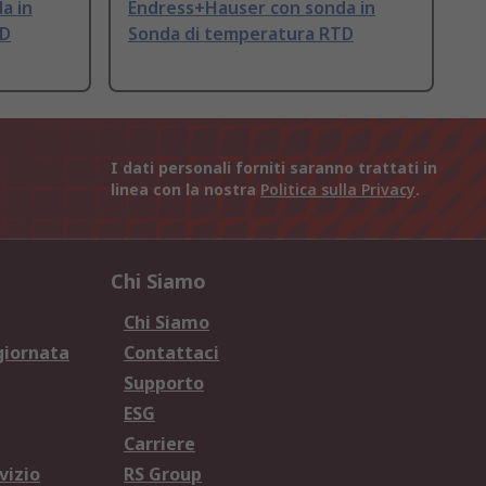
a in
Endress+Hauser con sonda in
TD
Sonda di temperatura RTD
I dati personali forniti saranno trattati in
linea con la nostra
Politica sulla Privacy
.
Chi Siamo
Chi Siamo
giornata
Contattaci
Supporto
ESG
Carriere
vizio
RS Group