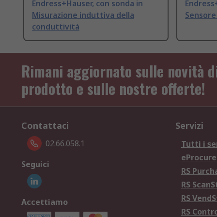
Endress+Hauser, con sonda in
Endress
Misurazione induttiva della
Sensore
conduttività
Rimani aggiornato sulle novità d
prodotto e sulle nostre offerte!
Contattaci
Servizi
02.66.058.1
Tutti i se
eProcur
Seguici
RS Purc
RS Scan
RS Vend
Accettiamo
RS Contr