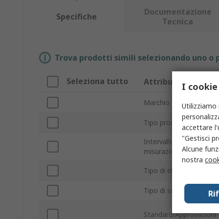
Documentazione
Specifiche
Tecnica
Trova prodotti simili selezionando uno o p
Seleziona tutto
Attributo
I cookie
Marchio
Utilizziamo 
personalizza
Tipo prodotto
accettare l
"Gestisci pr
Intervallo di
Alcune funzi
misurazione
nostra
cook
Tipo di elettrodo
Tipo di sonda
Ri
Standard/Approvazioni