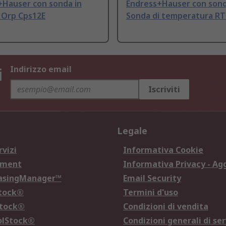
+Hauser con sonda in
Endress+Hauser con sond
 Orp Cps12E
Sonda di temperatura R
i
Indirizzo email
Iscriviti
Legale
rvizi
Informativa Cookie
ement
Informativa Privacy - Ag
hasingManager™
Email Security
Stock®
Termini d'uso
Stock®
Condizioni di vendita
olStock®
Condizioni generali di ser