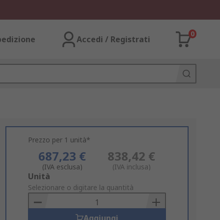
0
pedizione
Accedi / Registrati
Prezzo per 1 unità*
687,23 €
838,42 €
(IVA esclusa)
(IVA inclusa)
Add
Unità
to
Selezionare o digitare la quantità
Basket
Aggiungi