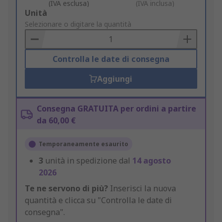
(IVA esclusa)
(IVA inclusa)
Add
Unità
to
Selezionare o digitare la quantità
Basket
Controlla le date di consegna
Aggiungi
Consegna GRATUITA per ordini a partire
da 60,00 €
Temporaneamente esaurito
3
unità in spedizione dal
14 agosto
2026
Te ne servono di più?
Inserisci la nuova
quantità e clicca su "Controlla le date di
consegna".