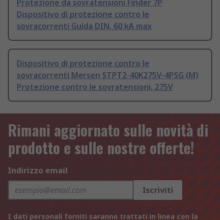
Protezione da sovratensioni Finder 7P
Dispositivo di protezione contro le
sovracorrenti Guida DIN, 60 kA max
Dispositivo di protezione contro le
sovracorrenti Mersen STPT2-40K275V-4PSG (M)
Protezione contro le sovratensioni, 275V
Rimani aggiornato sulle novità di
prodotto e sulle nostre offerte!
Indirizzo email
Iscriviti
I dati personali forniti saranno trattati in linea con la