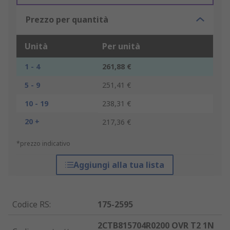
Prezzo per quantità
Unità
Per unità
1 - 4
261,88 €
5 - 9
251,41 €
10 - 19
238,31 €
20 +
217,36 €
*prezzo indicativo
Aggiungi alla tua lista
Codice RS
:
175-2595
2CTB815704R0200 OVR T2 1N