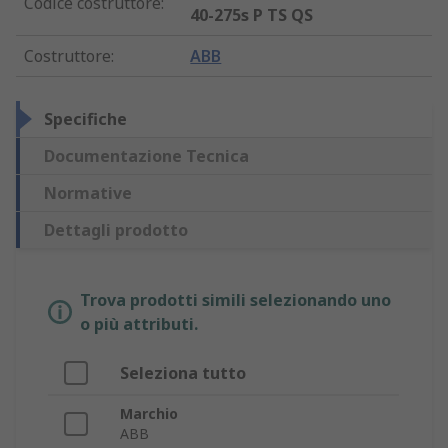
Codice costruttore
:
40-275s P TS QS
Costruttore
:
ABB
Specifiche
Documentazione Tecnica
Normative
Dettagli prodotto
Trova prodotti simili selezionando uno
o più attributi.
Seleziona tutto
Marchio
ABB