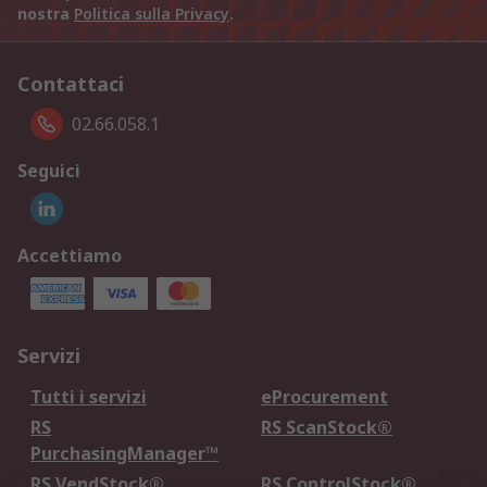
nostra
Politica sulla Privacy
.
Contattaci
02.66.058.1
Seguici
Accettiamo
Servizi
Tutti i servizi
eProcurement
RS
RS ScanStock®
PurchasingManager™
RS VendStock®
RS ControlStock®