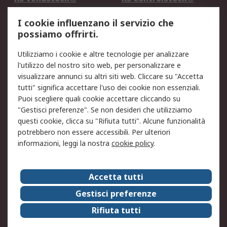
Servizio di taratura
MePA
I cookie influenzano il servizio che
possiamo offrirti.
Legale
Utilizziamo i cookie e altre tecnologie per analizzare
Informativa Cookie
Informativa Privacy -
l'utilizzo del nostro sito web, per personalizzare e
Aggiornata
visualizzare annunci su altri siti web. Cliccare su "Accetta
Email Security
Termini d'uso
tutti" significa accettare l'uso dei cookie non essenziali.
Condizioni di vendita
Condizioni generali di
Puoi scegliere quali cookie accettare cliccando su
servizio
"Gestisci preferenze". Se non desideri che utilizziamo
questi cookie, clicca su "Rifiuta tutti". Alcune funzionalità
Etica e responsabilità
potrebbero non essere accessibili. Per ulteriori
informazioni, leggi la nostra
cookie policy
.
Chi Siamo
Chi Siamo
Contattaci
Accetta tutti
Supporto
ESG
Gestisci preferenze
Carriere
RS Group
Rifiuta tutti
Press Centre
Discovery: il Blog di RS