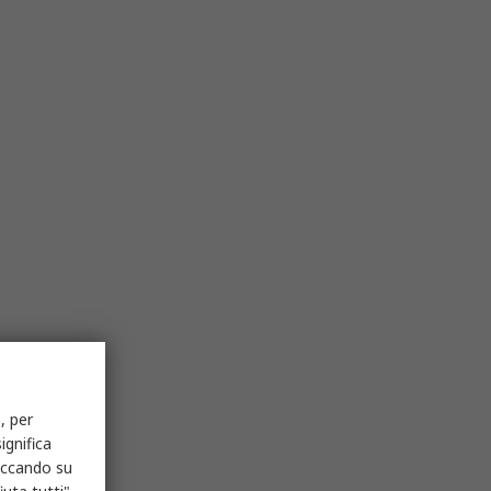
, per
ignifica
liccando su