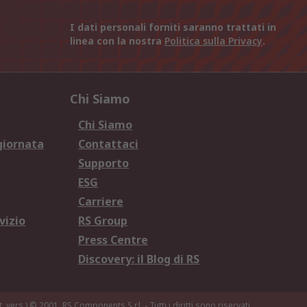
I dati personali forniti saranno trattati in
linea con la nostra
Politica sulla Privacy
.
Chi Siamo
Chi Siamo
giornata
Contattaci
Supporto
ESG
Carriere
vizio
RS Group
Press Centre
Discovery: il Blog di RS
. vers.)
© 2001, RS Components S.r.l. - Tutti i diritti sono riservati.