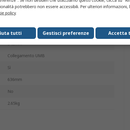
eferenze". Se non desideri che utilizziamo questi cookie, clicca su "Rifi
1
onalità potrebbero non essere accessibili. Per ulteriori informazioni, l
ie policy
.
Sì
460mm
fiuta tutti
Gestisci preferenze
Accetta t
342mm
Collegamento UMB
Sì
636mm
No
2.65kg