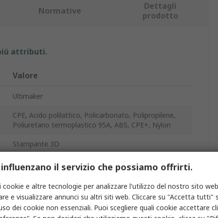
Dettagli
Normative
prodotto
iù attributi.
Valore
Ultimaker
CPE, Acido polilattico, Policarbonato, Polipropilene,
Poliuretano termoplastico 95A, ABS, CPE+, Nylon
Stampante 3D
223 x 220 x 205 mm
 influenzano il servizio che possiamo offrirti.
Fabbricazione con filamento fuso (FFF)
i cookie e altre tecnologie per analizzare l'utilizzo del nostro sito web
re e visualizzare annunci su altri siti web. Cliccare su "Accetta tutti" s
Ultimaker 2+ Connect
'uso dei cookie non essenziali. Puoi scegliere quali cookie accettare c