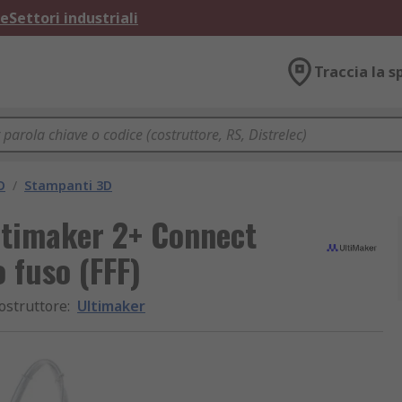
ne
Settori industriali
Traccia la s
D
/
Stampanti 3D
timaker 2+ Connect
 fuso (FFF)
ostruttore
:
Ultimaker