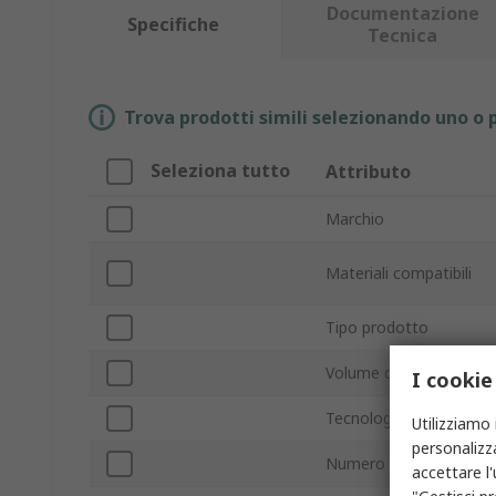
Documentazione
Specifiche
Tecnica
Trova prodotti simili selezionando uno o p
Seleziona tutto
Attributo
Marchio
Materiali compatibili
Tipo prodotto
Volume di stampa
I cookie
Tecnologia di stampa
Utilizziamo 
personalizza
Numero di modello
accettare l