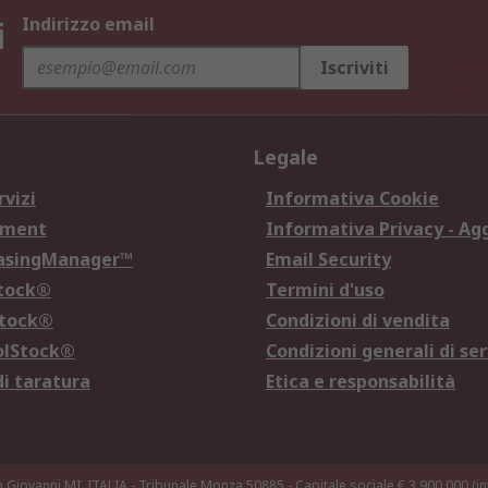
i
Indirizzo email
Iscriviti
Legale
rvizi
Informativa Cookie
ement
Informativa Privacy - Ag
hasingManager™
Email Security
Stock®
Termini d'uso
Stock®
Condizioni di vendita
olStock®
Condizioni generali di ser
di taratura
Etica e responsabilità
n Giovanni MI, ITALIA - Tribunale Monza 50885 - Capitale sociale € 3.900.000 (int