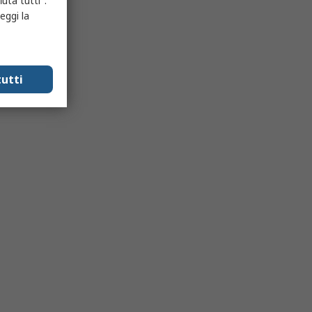
uta tutti".
eggi la
utti