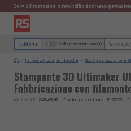
Servizi
Promozioni e novità
Richiedi una quotazio
Menu
Codice costruttore
/
Informatica e periferiche
/
Stampa e scansione 3
Stampante 3D Ultimaker Ul
Fabbricazione con filamento
Codice RS
:
243-6348
Codice costruttore
:
918272
C