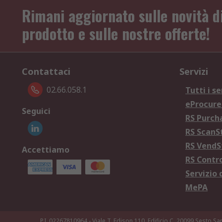
Rimani aggiornato sulle novità d
prodotto e sulle nostre offerte!
Contattaci
Servizi
02.66.058.1
Tutti i se
eProcur
Seguici
RS Purc
RS Scan
RS Vend
Accettiamo
RS Contr
Servizio 
MePA
P.I. 02267810964 - Viale T. Edison 110, Edificio C, 20099 Sesto Sa