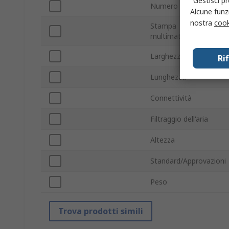
"Gestisci pr
Numero di teste
Alcune funzi
nostra
cook
Stampa
multimateriale
Larghezza
Ri
Lunghezza
Connettività
Filtraggio dell'aria
Altezza
Standard/Approvazioni
Peso
Trova prodotti simili