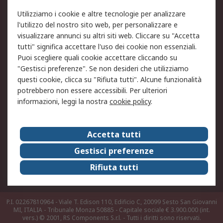
Utilizziamo i cookie e altre tecnologie per analizzare
Informativa Cookie
Informativa Privacy -
l'utilizzo del nostro sito web, per personalizzare e
Aggiornata
visualizzare annunci su altri siti web. Cliccare su "Accetta
Email Security
Termini d'uso
tutti" significa accettare l'uso dei cookie non essenziali.
Condizioni di vendita
Condizioni generali di
Puoi scegliere quali cookie accettare cliccando su
servizio
"Gestisci preferenze". Se non desideri che utilizziamo
questi cookie, clicca su "Rifiuta tutti". Alcune funzionalità
Etica e responsabilità
potrebbero non essere accessibili. Per ulteriori
informazioni, leggi la nostra
cookie policy
.
Chi Siamo
Chi Siamo
Contattaci
Accetta tutti
Supporto
ESG
Gestisci preferenze
Carriere
RS Group
Rifiuta tutti
Press Centre
Discovery: il Blog di RS
P.I. 02267810964 - Viale T. Edison 110, Edificio C, 20099 Sesto San Giovanni
MI, ITALIA - Tribunale Monza 50885 - Capitale sociale € 3.900.000 (int.
vers.)
© 2001, RS Components S.r.l. - Tutti i diritti sono riservati.