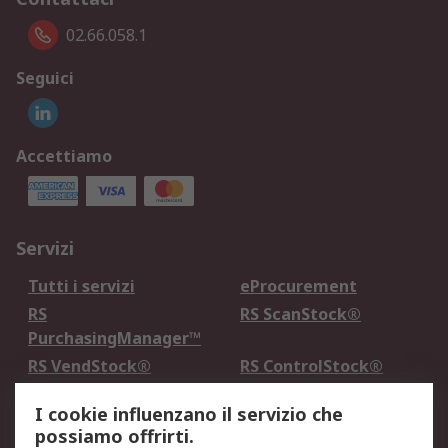
02.66.058.1
Seguici
Accettiamo
Servizi
Tutti i servizi
eProcurement
RS
RS ScanStock®
PurchasingManager™
RS VendStock®
RS ControlStock®
Servizio di taratura
MePA
I cookie influenzano il servizio che
possiamo offrirti.
Legale