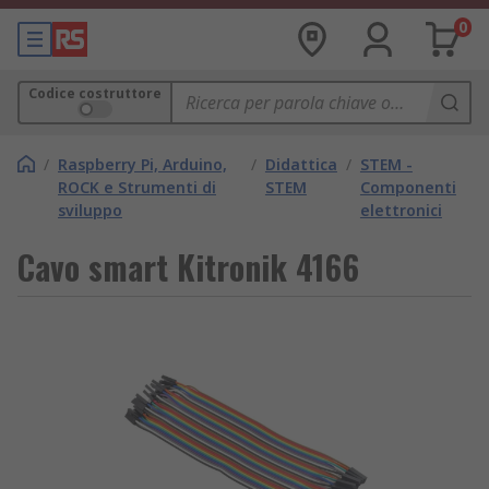
0
Codice costruttore
/
Raspberry Pi, Arduino,
/
Didattica
/
STEM -
ROCK e Strumenti di
STEM
Componenti
sviluppo
elettronici
Cavo smart Kitronik 4166