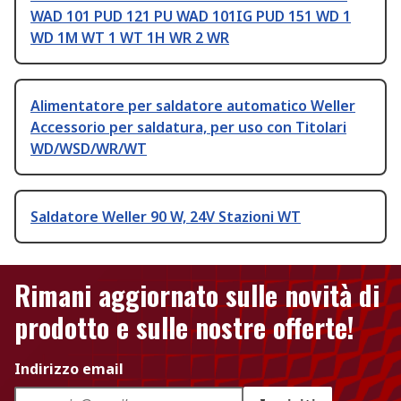
WAD 101 PUD 121 PU WAD 101IG PUD 151 WD 1
WD 1M WT 1 WT 1H WR 2 WR
Alimentatore per saldatore automatico Weller
Accessorio per saldatura, per uso con Titolari
WD/WSD/WR/WT
Saldatore Weller 90 W, 24V Stazioni WT
Rimani aggiornato sulle novità di
prodotto e sulle nostre offerte!
Indirizzo email