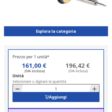
Esplora la categoria
Prezzo per 1 unità*
161,00 €
196,42 €
(IVA esclusa)
(IVA inclusa)
Add
Unità
to
Selezionare o digitare la quantità
Basket
Aggiungi