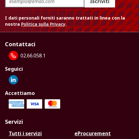
Iscriviti
I dati personali forniti saranno trattati in linea con la
nostra
Politica sulla Privacy
.
Contattaci
02.66.058.1
Seguici
Accettiamo
Servizi
Tutti i servizi
eProcurement