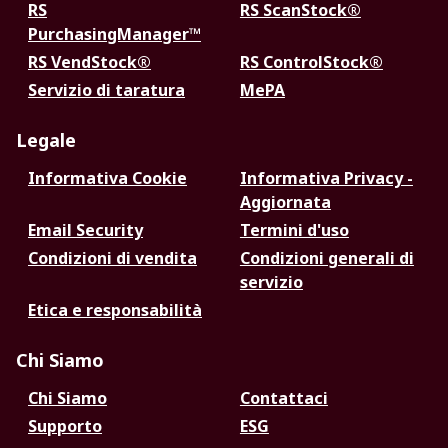
RS
RS ScanStock®
PurchasingManager™
RS VendStock®
RS ControlStock®
Servizio di taratura
MePA
Legale
Informativa Cookie
Informativa Privacy -
Aggiornata
Email Security
Termini d'uso
Condizioni di vendita
Condizioni generali di
servizio
Etica e responsabilità
Chi Siamo
Chi Siamo
Contattaci
Supporto
ESG