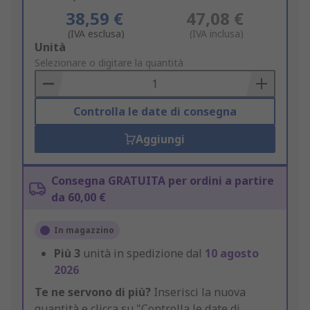
38,59 €
47,08 €
(IVA esclusa)
(IVA inclusa)
Add
Unità
to
Selezionare o digitare la quantità
Basket
Controlla le date di consegna
Aggiungi
Consegna GRATUITA per ordini a partire
da 60,00 €
In magazzino
Più
3
unità in spedizione dal
10 agosto
2026
Te ne servono di più?
Inserisci la nuova
quantità e clicca su "Controlla le date di