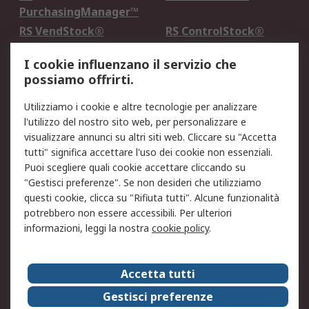
PurchasingManager™
RS VendStock®
RS ControlStock®
Servizio di taratura
MePA
I cookie influenzano il servizio che
possiamo offrirti.
Legale
Utilizziamo i cookie e altre tecnologie per analizzare
Informativa Cookie
Informativa Privacy -
l'utilizzo del nostro sito web, per personalizzare e
Aggiornata
visualizzare annunci su altri siti web. Cliccare su "Accetta
Email Security
Termini d'uso
tutti" significa accettare l'uso dei cookie non essenziali.
Condizioni di vendita
Condizioni generali di
Puoi scegliere quali cookie accettare cliccando su
servizio
"Gestisci preferenze". Se non desideri che utilizziamo
questi cookie, clicca su "Rifiuta tutti". Alcune funzionalità
Etica e responsabilità
potrebbero non essere accessibili. Per ulteriori
informazioni, leggi la nostra
cookie policy
.
Chi Siamo
Chi Siamo
Contattaci
Accetta tutti
Supporto
ESG
Gestisci preferenze
Carriere
RS Group