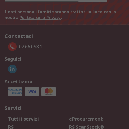
I dati personali forniti saranno trattati in linea con la
nostra
Politica sulla Privacy
.
Contattaci
02.66.058.1
Seguici
Accettiamo
Servizi
Tutti i servizi
eProcurement
RS
RS ScanStock®