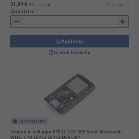
31,84 €
(IVA esclusa)
31,84 €/unità
Tipi di kit di sviluppo processori
Quantità
La gamma di kit di sviluppo processori applicativi
include quanto segue:
Accelerometri
Aggiungi
Sensori luce ambientale
Schede tecniche
Convertitori analogico/digitale
Bluetooth
Orologi e temporizzazione
Ethernet
Display a LED
Altoparlanti
Sensori
In magazzino
Wi-Fi
Scheda di sviluppo ESP32-DEV-38P Seeit Bluetooth,
WIFI, CPU ESP32 ESP32-DEV-38P