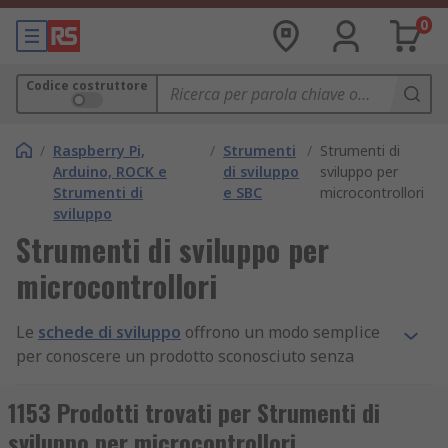
0
Codice costruttore
/
Raspberry Pi,
/
Strumenti
/
Strumenti di
Arduino, ROCK e
di sviluppo
sviluppo per
Strumenti di
e SBC
microcontrollori
sviluppo
Strumenti di sviluppo per
microcontrollori
Le
schede di sviluppo
offrono un modo semplice
per conoscere un prodotto sconosciuto senza
dover fabbricare una scheda a circuito stampato
(PCB) personalizzata. I kit di sviluppo processori
1153 Prodotti trovati per Strumenti di
sono schede e componenti comuni utilizzati per
sviluppo per microcontrollori