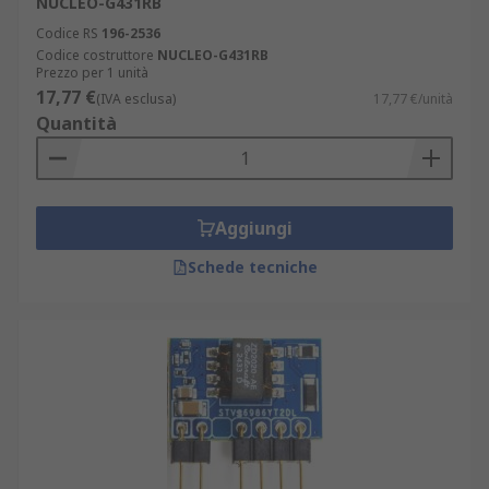
NUCLEO-G431RB
Codice RS
196-2536
Codice costruttore
NUCLEO-G431RB
Prezzo per 1 unità
17,77 €
(IVA esclusa)
17,77 €/unità
Quantità
Aggiungi
Schede tecniche