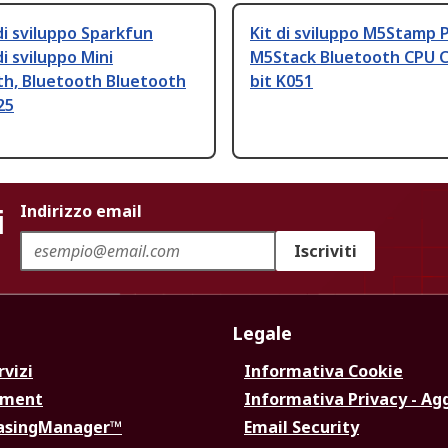
i sviluppo Sparkfun
Kit di sviluppo M5Stamp 
i sviluppo Mini
M5Stack Bluetooth CPU C
th, Bluetooth Bluetooth
bit K051
25
i
Indirizzo email
Iscriviti
Legale
rvizi
Informativa Cookie
ement
Informativa Privacy - Ag
hasingManager™
Email Security