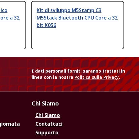
Pico
Kit di sviluppo M5Stamp C3
ore a 32
M5Stack Bluetooth CPU Core a 32
bit K056
I dati personali forniti saranno trattati in
linea con la nostra
Politica sulla Privacy
.
Chi Siamo
Chi Siamo
giornata
Contattaci
Supporto