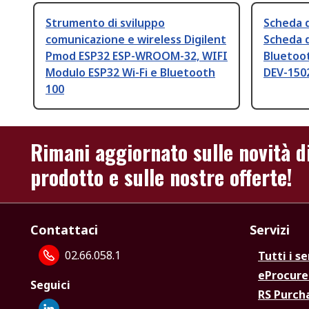
Strumento di sviluppo
Scheda d
comunicazione e wireless Digilent
Scheda d
Pmod ESP32 ESP-WROOM-32, WIFI
Bluetoo
Modulo ESP32 Wi-Fi e Bluetooth
DEV-150
100
Rimani aggiornato sulle novità d
prodotto e sulle nostre offerte!
Contattaci
Servizi
02.66.058.1
Tutti i se
eProcur
Seguici
RS Purc