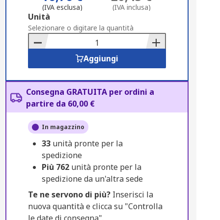
(IVA esclusa)
(IVA inclusa)
Add
Unità
to
Selezionare o digitare la quantità
Basket
Aggiungi
Consegna GRATUITA per ordini a
partire da 60,00 €
In magazzino
33
unità pronte per la
spedizione
Più
762
unità pronte per la
spedizione da un'altra sede
Te ne servono di più?
Inserisci la
nuova quantità e clicca su "Controlla
le date di consegna".