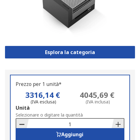
Esplora la categoria
Prezzo per 1 unità*
3316,14 €
4045,69 €
(IVA esclusa)
(IVA inclusa)
Add
Unità
to
Selezionare o digitare la quantità
Basket
Aggiungi