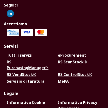
Seguici
Accettiamo
Servizi
Tutti i servizi
eProcurement
RS
RS ScanStock®
PurchasingManager™
RS VendStock®
RS ControlStock®
Servizio di taratura
MePA
Legale
Informativa Cookie
Informativa Privacy -