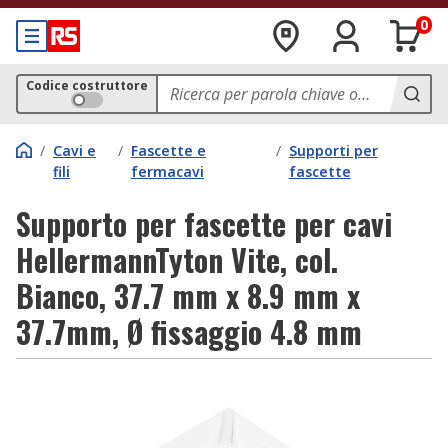
0
Codice costruttore
/
Cavi e
/
Fascette e
/
Supporti per
fili
fermacavi
fascette
Supporto per fascette per cavi
HellermannTyton Vite, col.
Bianco, 37.7 mm x 8.9 mm x
37.7mm, Ø fissaggio 4.8 mm