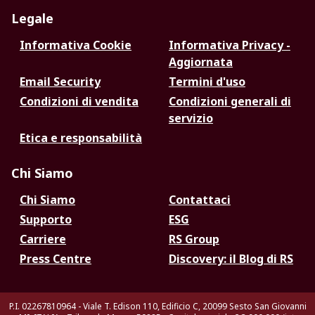
Legale
Informativa Cookie
Informativa Privacy -
Aggiornata
Email Security
Termini d'uso
Condizioni di vendita
Condizioni generali di
servizio
Etica e responsabilità
Chi Siamo
Chi Siamo
Contattaci
Supporto
ESG
Carriere
RS Group
Press Centre
Discovery: il Blog di RS
P.I. 02267810964 - Viale T. Edison 110, Edificio C, 20099 Sesto San Giovanni