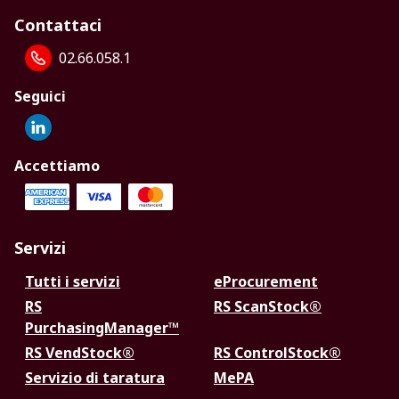
Contattaci
02.66.058.1
Seguici
Accettiamo
Servizi
Tutti i servizi
eProcurement
RS
RS ScanStock®
PurchasingManager™
RS VendStock®
RS ControlStock®
Servizio di taratura
MePA