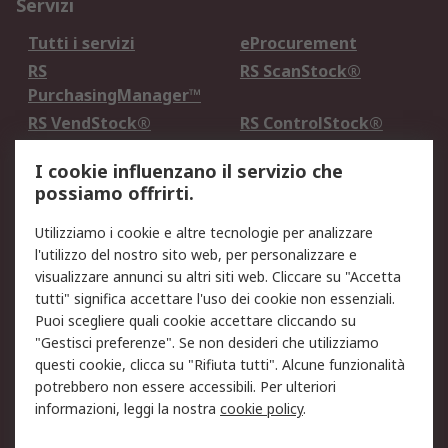
Servizi
Tutti i servizi
eProcurement
RS
RS ScanStock®
PurchasingManager™
RS VendStock®
RS ControlStock®
Servizio di taratura
MePA
I cookie influenzano il servizio che
possiamo offrirti.
Legale
Utilizziamo i cookie e altre tecnologie per analizzare
Informativa Cookie
Informativa Privacy -
l'utilizzo del nostro sito web, per personalizzare e
Aggiornata
visualizzare annunci su altri siti web. Cliccare su "Accetta
Email Security
Termini d'uso
tutti" significa accettare l'uso dei cookie non essenziali.
Condizioni di vendita
Condizioni generali di
Puoi scegliere quali cookie accettare cliccando su
servizio
"Gestisci preferenze". Se non desideri che utilizziamo
questi cookie, clicca su "Rifiuta tutti". Alcune funzionalità
Etica e responsabilità
potrebbero non essere accessibili. Per ulteriori
informazioni, leggi la nostra
cookie policy
.
Chi Siamo