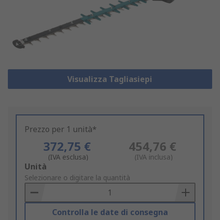
Visualizza Tagliasiepi
Prezzo per 1 unità*
372,75 €
454,76 €
(IVA esclusa)
(IVA inclusa)
Add
Unità
to
Selezionare o digitare la quantità
Basket
Controlla le date di consegna