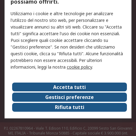
possiamo offrirti.
Legale
Utilizziamo i cookie e altre tecnologie per analizzare
Informativa Cookie
Informativa Privacy -
l'utilizzo del nostro sito web, per personalizzare e
Aggiornata
visualizzare annunci su altri siti web. Cliccare su "Accetta
Email Security
Termini d'uso
tutti" significa accettare l'uso dei cookie non essenziali.
Condizioni di vendita
Condizioni generali di
Puoi scegliere quali cookie accettare cliccando su
servizio
"Gestisci preferenze". Se non desideri che utilizziamo
questi cookie, clicca su "Rifiuta tutti". Alcune funzionalità
Etica e responsabilità
potrebbero non essere accessibili. Per ulteriori
informazioni, leggi la nostra
cookie policy
.
Chi Siamo
Chi Siamo
Contattaci
Accetta tutti
Supporto
ESG
Gestisci preferenze
Carriere
RS Group
Rifiuta tutti
Press Centre
Discovery: il Blog di RS
P.I. 02267810964 - Viale T. Edison 110, Edificio C, 20099 Sesto San Giovanni
MI, ITALIA - Tribunale Monza 50885 - Capitale sociale € 3.900.000 (int.