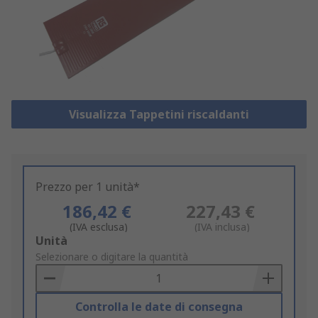
Visualizza Tappetini riscaldanti
Prezzo per 1 unità*
186,42 €
227,43 €
(IVA esclusa)
(IVA inclusa)
Add
Unità
to
Selezionare o digitare la quantità
Basket
Controlla le date di consegna