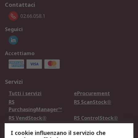
Contattaci
02.66.058.1
Seguici
Accettiamo
Servizi
Tutti i servizi
eProcurement
RS
RS ScanStock®
PurchasingManager™
RS VendStock®
RS ControlStock®
Servizio di taratura
MePA
I cookie influenzano il servizio che